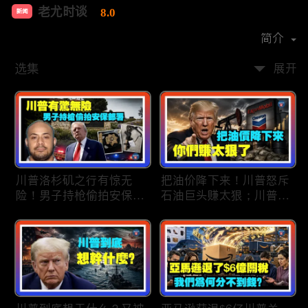
老尤时谈
8.0
新闻
首播时间：
2020-09
简介
选集
展开
川普洛杉矶之行有惊无
把油价降下来！川普怒斥
险！男子持枪偷拍安保部
石油巨头赚太狠；川普整
署被捕；白宫解密：FBI
顿DEI见效！美国大学言
秘密调查川普的“牛津逗
论限制降至20年最低；华
号”行动；司法部进驻密
盛顿州山火，警方抓获纵
歇根州监督选举；
火嫌疑人；20260804
OpenAI招聘涉嫌歧视美
国工人，罚款赔偿$320
万；20260805