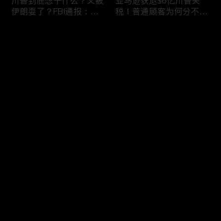
川普到底想干什么？又被
亚马逊获退$6亿川普关
伊朗耍了？FBI通报：美
税！普通顾客为何分不到
国至少七州供水系统遭受
钱，退款去哪儿了？美国
攻击；华盛顿州山火失
一年花$3756亿修路！加
评论
控！600栋建筑被毁，6
州纽约高税，公路排名为
万人紧急疏散；川普的国
何接近垫底？川普公开反
家情报总监正式换帅！克
对皮罗撤诉！倒影池到底
您还没有登录，请先登录
莱顿上任；20260803
是人为破坏，还是施工缺
陷？20260801
6万非法移民涌入西班
索罗斯不再给民主党中央
登录
牙！究竟发生了什么？川
捐款！党部资不抵债，共
普警告：民主党若重新掌
和党资金领先3倍；川普
权，美国将会比西班牙更
集团300多个账户为何被
惨；纽森哥公布4年税
关闭？第一资本首次公开
最新评论
最热
/
最新
表！年入最高$350万；
原因；共和党参议员公开
20260731
质疑川普：倒影池案必须
快来抢沙发～
让证据说话；20260802
川普怒批最高法院两项裁
纽森婚外情女方爆出内
决：让美国损失数万亿美
情，他为何一字不反驳？
元；伊朗黑客疑似攻击明
福奇听证会111次拒答！
州供水系统36个城市中
律师插话被赶出会场；扎