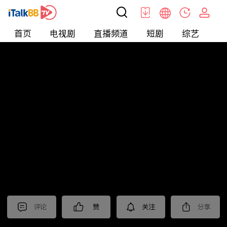
首页
电视剧
直播频道
短剧
综艺
电
北美
>
新闻
>
老尤时谈
评论
赞
关注
分享