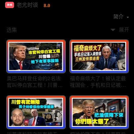
老尤时谈
8.0
新闻
首播时间：
2020-09
简介
选集
展开
奥巴马拜登任命的2名法
福奇麻烦大了！被认定藐
官叫停白宫工程！川普
视国会，手机和日记被调
曝：背后还有军事设施；
查组掌握；川普私下定调
物价上涨，会让共和党输
2028？一句“我们需要选
掉中期选举吗？川普手握
万斯”引爆接班人之争；
$4亿资金！全面投入中期
美军激光武器即将上战
选战；20260807
场：不用再拿百万导弹打
廉价无人机；20260806