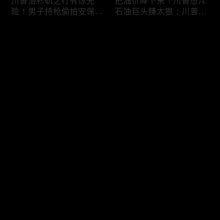
川普洛杉矶之行有惊无
把油价降下来！川普怒斥
险！男子持枪偷拍安保部
石油巨头赚太狠；川普整
署被捕；白宫解密：FBI
顿DEI见效！美国大学言
秘密调查川普的“牛津逗
论限制降至20年最低；华
评论
号”行动；司法部进驻密
盛顿州山火，警方抓获纵
歇根州监督选举；
火嫌疑人；20260804
OpenAI招聘涉嫌歧视美
您还没有登录，请先登录
国工人，罚款赔偿$320
万；20260805
川普到底想干什么？又被
亚马逊获退$6亿川普关
登录
伊朗耍了？FBI通报：美
税！普通顾客为何分不到
国至少七州供水系统遭受
钱，退款去哪儿了？美国
攻击；华盛顿州山火失
一年花$3756亿修路！加
控！600栋建筑被毁，6
州纽约高税，公路排名为
最新评论
最热
/
最新
万人紧急疏散；川普的国
何接近垫底？川普公开反
家情报总监正式换帅！克
对皮罗撤诉！倒影池到底
快来抢沙发～
莱顿上任；20260803
是人为破坏，还是施工缺
陷？20260801
6万非法移民涌入西班
索罗斯不再给民主党中央
牙！究竟发生了什么？川
捐款！党部资不抵债，共
普警告：民主党若重新掌
和党资金领先3倍；川普
权，美国将会比西班牙更
集团300多个账户为何被