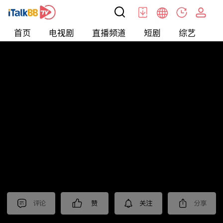
首页
电视剧
直播频道
短剧
综艺
电
北美
>
新闻
>
老尤时谈
评论
赞
关注
分享