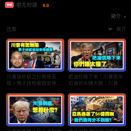
老尤时谈
8.0
新闻
首播时间：
2020-09
简介
选集
展开
川普洛杉矶之行有惊无
把油价降下来！川普怒斥
险！男子持枪偷拍安保部
石油巨头赚太狠；川普整
署被捕；白宫解密：FBI
顿DEI见效！美国大学言
秘密调查川普的“牛津逗
论限制降至20年最低；华
号”行动；司法部进驻密
盛顿州山火，警方抓获纵
歇根州监督选举；
火嫌疑人；20260804
OpenAI招聘涉嫌歧视美
国工人，罚款赔偿$320
万；20260805