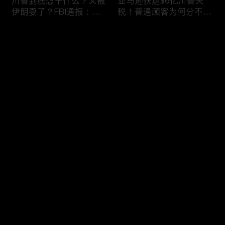
川普到底想干什么？又被
亚马逊获退$6亿川普关
伊朗耍了？FBI通报：美
税！普通顾客为何分不到
国至少七州供水系统遭受
钱，退款去哪儿了？美国
攻击；华盛顿州山火失
一年花$3756亿修路！加
评论
控！600栋建筑被毁，6
州纽约高税，公路排名为
万人紧急疏散；川普的国
何接近垫底？川普公开反
家情报总监正式换帅！克
对皮罗撤诉！倒影池到底
您还没有登录，请先登录
莱顿上任；20260803
是人为破坏，还是施工缺
陷？20260801
6万非法移民涌入西班
索罗斯不再给民主党中央
登录
牙！究竟发生了什么？川
捐款！党部资不抵债，共
普警告：民主党若重新掌
和党资金领先3倍；川普
权，美国将会比西班牙更
集团300多个账户为何被
惨；纽森哥公布4年税
关闭？第一资本首次公开
最新评论
最热
/
最新
表！年入最高$350万；
原因；共和党参议员公开
20260731
质疑川普：倒影池案必须
快来抢沙发～
让证据说话；20260802
川普怒批最高法院两项裁
纽森婚外情女方爆出内
决：让美国损失数万亿美
情，他为何一字不反驳？
元；伊朗黑客疑似攻击明
福奇听证会111次拒答！
州供水系统36个城市中
律师插话被赶出会场；扎