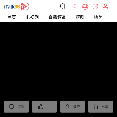
首页
电视剧
直播频道
短剧
综艺
电
北美
>
新闻
>
老尤时谈
评论
1
关注
分享