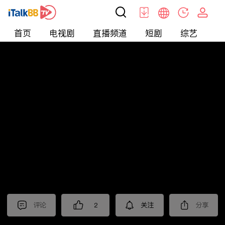
首页
电视剧
直播频道
短剧
综艺
电
北美
>
新闻
>
老尤时谈
评论
2
关注
分享