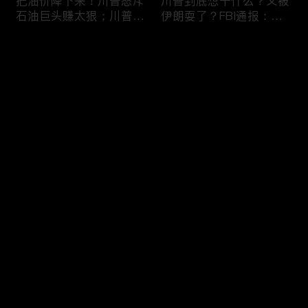
把油价降下来！川普怒斥
川普到底想干什么？又被
石油巨头赚太狠；川普整
伊朗耍了？FBI通报：美
顿DEI见效！美国大学言
国至少七州供水系统遭受
论限制降至20年最低；华
攻击；华盛顿州山火失
评论
盛顿州山火，警方抓获纵
控！600栋建筑被毁，6
火嫌疑人；20260804
万人紧急疏散；川普的国
家情报总监正式换帅！克
您还没有登录，请先登录
莱顿上任；20260803
亚马逊获退$6亿川普关
6万非法移民涌入西班
登录
税！普通顾客为何分不到
牙！究竟发生了什么？川
钱，退款去哪儿了？美国
普警告：民主党若重新掌
一年花$3756亿修路！加
权，美国将会比西班牙更
州纽约高税，公路排名为
惨；纽森哥公布4年税
最新评论
最热
/
最新
何接近垫底？川普公开反
表！年入最高$350万；
对皮罗撤诉！倒影池到底
20260731
快来抢沙发～
是人为破坏，还是施工缺
陷？20260801
索罗斯不再给民主党中央
川普怒批最高法院两项裁
捐款！党部资不抵债，共
决：让美国损失数万亿美
和党资金领先3倍；川普
元；伊朗黑客疑似攻击明
集团300多个账户为何被
州供水系统36个城市中