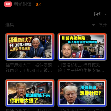
老尤时谈
8.0
新闻
首播时间：
2020-09
简介
选集
展开
福奇麻烦大了！被认定藐
川普洛杉矶之行有惊无
视国会，手机和日记被调
险！男子持枪偷拍安保部
查组掌握；川普私下定调
署被捕；白宫解密：FBI
2028？一句“我们需要选
秘密调查川普的“牛津逗
万斯”引爆接班人之争；
号”行动；司法部进驻密
美军激光武器即将上战
歇根州监督选举；
场：不用再拿百万导弹打
OpenAI招聘涉嫌歧视美
廉价无人机；20260806
国工人，罚款赔偿$320
万；20260805