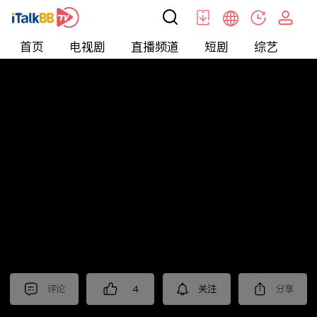
首页
电视剧
直播频道
短剧
综艺
电
北美
>
新闻
>
老尤时谈
评论
4
关注
分享