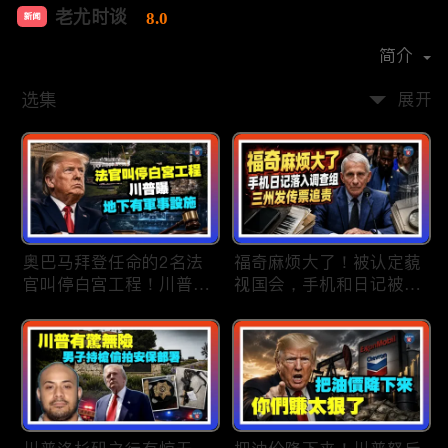
老尤时谈
8.0
新闻
首播时间：
2020-09
简介
选集
展开
奥巴马拜登任命的2名法
福奇麻烦大了！被认定藐
官叫停白宫工程！川普
视国会，手机和日记被调
曝：背后还有军事设施；
查组掌握；川普私下定调
物价上涨，会让共和党输
2028？一句“我们需要选
掉中期选举吗？川普手握
万斯”引爆接班人之争；
$4亿资金！全面投入中期
美军激光武器即将上战
选战；20260807
场：不用再拿百万导弹打
廉价无人机；20260806