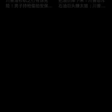
川普洛杉矶之行有惊无
把油价降下来！川普怒斥
险！男子持枪偷拍安保部
石油巨头赚太狠；川普整
署被捕；白宫解密：FBI
顿DEI见效！美国大学言
秘密调查川普的“牛津逗
论限制降至20年最低；华
评论
号”行动；司法部进驻密
盛顿州山火，警方抓获纵
歇根州监督选举；
火嫌疑人；20260804
OpenAI招聘涉嫌歧视美
您还没有登录，请先登录
国工人，罚款赔偿$320
万；20260805
川普到底想干什么？又被
亚马逊获退$6亿川普关
登录
伊朗耍了？FBI通报：美
税！普通顾客为何分不到
国至少七州供水系统遭受
钱，退款去哪儿了？美国
攻击；华盛顿州山火失
一年花$3756亿修路！加
控！600栋建筑被毁，6
州纽约高税，公路排名为
最新评论
最热
/
最新
万人紧急疏散；川普的国
何接近垫底？川普公开反
家情报总监正式换帅！克
对皮罗撤诉！倒影池到底
快来抢沙发～
莱顿上任；20260803
是人为破坏，还是施工缺
陷？20260801
6万非法移民涌入西班
索罗斯不再给民主党中央
牙！究竟发生了什么？川
捐款！党部资不抵债，共
普警告：民主党若重新掌
和党资金领先3倍；川普
权，美国将会比西班牙更
集团300多个账户为何被