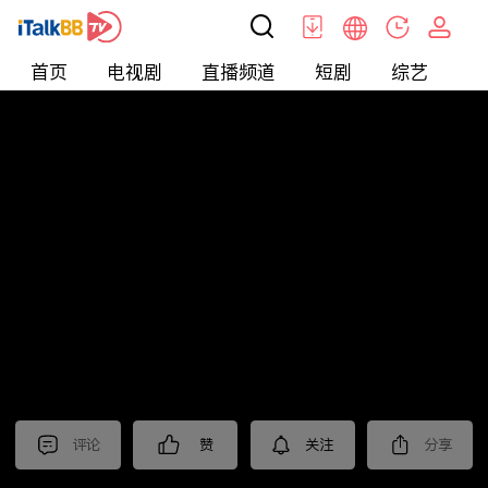
首页
电视剧
直播频道
短剧
综艺
电
北美
>
新闻
>
老尤时谈
评论
赞
关注
分享