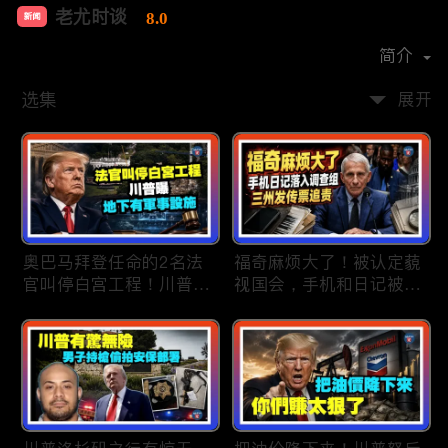
老尤时谈
8.0
新闻
首播时间：
2020-09
简介
选集
展开
奥巴马拜登任命的2名法
福奇麻烦大了！被认定藐
官叫停白宫工程！川普
视国会，手机和日记被调
曝：背后还有军事设施；
查组掌握；川普私下定调
物价上涨，会让共和党输
2028？一句“我们需要选
掉中期选举吗？川普手握
万斯”引爆接班人之争；
$4亿资金！全面投入中期
美军激光武器即将上战
选战；20260807
场：不用再拿百万导弹打
廉价无人机；20260806