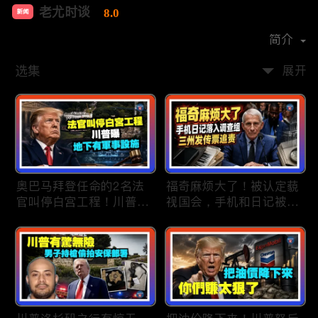
老尤时谈
8.0
新闻
首播时间：
2020-09
简介
选集
展开
奥巴马拜登任命的2名法
福奇麻烦大了！被认定藐
官叫停白宫工程！川普
视国会，手机和日记被调
曝：背后还有军事设施；
查组掌握；川普私下定调
物价上涨，会让共和党输
2028？一句“我们需要选
掉中期选举吗？川普手握
万斯”引爆接班人之争；
$4亿资金！全面投入中期
美军激光武器即将上战
选战；20260807
场：不用再拿百万导弹打
廉价无人机；20260806