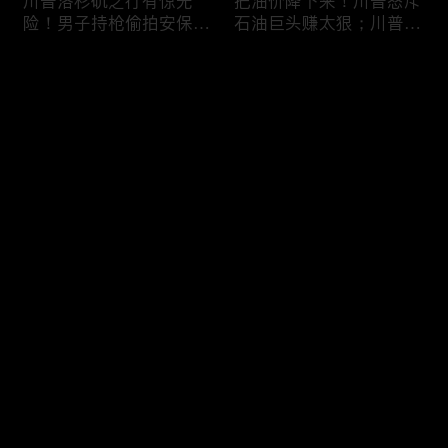
川普洛杉矶之行有惊无
把油价降下来！川普怒斥
险！男子持枪偷拍安保部
石油巨头赚太狠；川普整
署被捕；白宫解密：FBI
顿DEI见效！美国大学言
秘密调查川普的“牛津逗
论限制降至20年最低；华
评论
号”行动；司法部进驻密
盛顿州山火，警方抓获纵
歇根州监督选举；
火嫌疑人；20260804
OpenAI招聘涉嫌歧视美
您还没有登录，请先登录
国工人，罚款赔偿$320
万；20260805
川普到底想干什么？又被
亚马逊获退$6亿川普关
登录
伊朗耍了？FBI通报：美
税！普通顾客为何分不到
国至少七州供水系统遭受
钱，退款去哪儿了？美国
攻击；华盛顿州山火失
一年花$3756亿修路！加
控！600栋建筑被毁，6
州纽约高税，公路排名为
最新评论
最热
/
最新
万人紧急疏散；川普的国
何接近垫底？川普公开反
家情报总监正式换帅！克
对皮罗撤诉！倒影池到底
快来抢沙发～
莱顿上任；20260803
是人为破坏，还是施工缺
陷？20260801
6万非法移民涌入西班
索罗斯不再给民主党中央
牙！究竟发生了什么？川
捐款！党部资不抵债，共
普警告：民主党若重新掌
和党资金领先3倍；川普
权，美国将会比西班牙更
集团300多个账户为何被