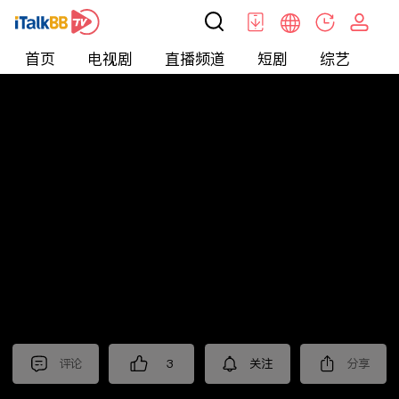
首页
电视剧
直播频道
短剧
综艺
电
北美
>
新闻
>
老尤时谈
评论
3
关注
分享