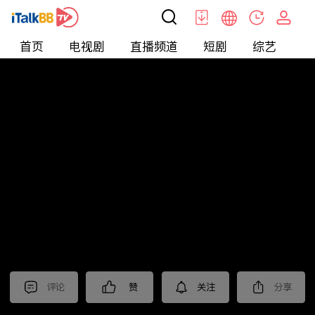
首页
电视剧
直播频道
短剧
综艺
电
北美
>
新闻
>
老尤时谈
评论
赞
关注
分享