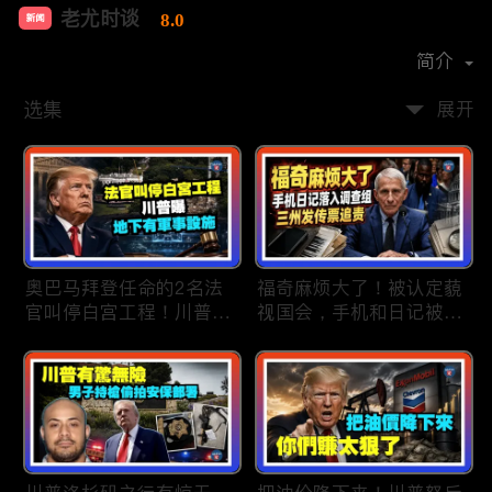
老尤时谈
8.0
新闻
首播时间：
2020-09
简介
选集
展开
奥巴马拜登任命的2名法
福奇麻烦大了！被认定藐
官叫停白宫工程！川普
视国会，手机和日记被调
曝：背后还有军事设施；
查组掌握；川普私下定调
物价上涨，会让共和党输
2028？一句“我们需要选
掉中期选举吗？川普手握
万斯”引爆接班人之争；
$4亿资金！全面投入中期
美军激光武器即将上战
选战；20260807
场：不用再拿百万导弹打
廉价无人机；20260806