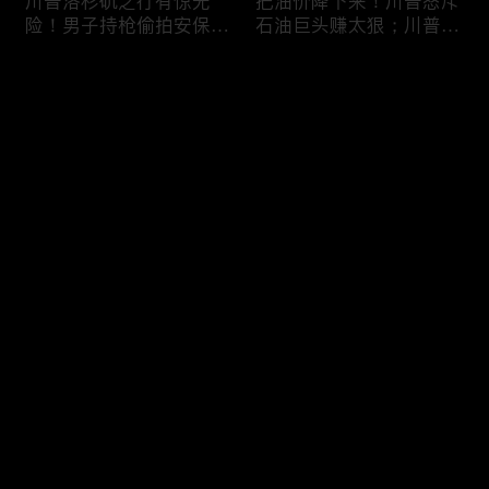
川普洛杉矶之行有惊无
把油价降下来！川普怒斥
险！男子持枪偷拍安保部
石油巨头赚太狠；川普整
署被捕；白宫解密：FBI
顿DEI见效！美国大学言
秘密调查川普的“牛津逗
论限制降至20年最低；华
评论
号”行动；司法部进驻密
盛顿州山火，警方抓获纵
歇根州监督选举；
火嫌疑人；20260804
OpenAI招聘涉嫌歧视美
您还没有登录，请先登录
国工人，罚款赔偿$320
万；20260805
川普到底想干什么？又被
亚马逊获退$6亿川普关
登录
伊朗耍了？FBI通报：美
税！普通顾客为何分不到
国至少七州供水系统遭受
钱，退款去哪儿了？美国
攻击；华盛顿州山火失
一年花$3756亿修路！加
控！600栋建筑被毁，6
州纽约高税，公路排名为
最新评论
最热
/
最新
万人紧急疏散；川普的国
何接近垫底？川普公开反
家情报总监正式换帅！克
对皮罗撤诉！倒影池到底
快来抢沙发～
莱顿上任；20260803
是人为破坏，还是施工缺
陷？20260801
6万非法移民涌入西班
索罗斯不再给民主党中央
牙！究竟发生了什么？川
捐款！党部资不抵债，共
普警告：民主党若重新掌
和党资金领先3倍；川普
权，美国将会比西班牙更
集团300多个账户为何被