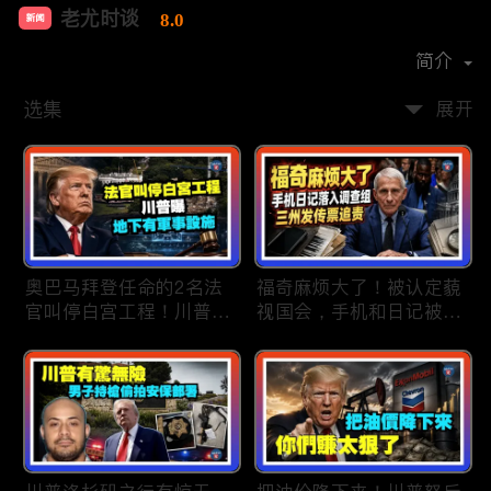
老尤时谈
8.0
新闻
首播时间：
2020-09
简介
选集
展开
奥巴马拜登任命的2名法
福奇麻烦大了！被认定藐
官叫停白宫工程！川普
视国会，手机和日记被调
曝：背后还有军事设施；
查组掌握；川普私下定调
物价上涨，会让共和党输
2028？一句“我们需要选
掉中期选举吗？川普手握
万斯”引爆接班人之争；
$4亿资金！全面投入中期
美军激光武器即将上战
选战；20260807
场：不用再拿百万导弹打
廉价无人机；20260806