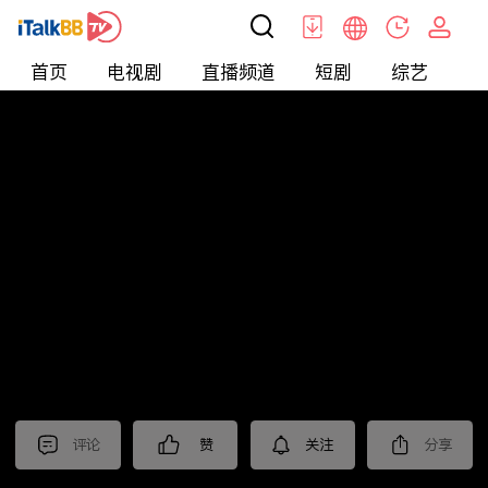
首页
电视剧
直播频道
短剧
综艺
电
北美
>
新闻
>
老尤时谈
评论
赞
关注
分享