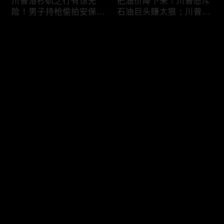
川普洛杉矶之行有惊无
把油价降下来！川普怒斥
险！男子持枪偷拍安保部
石油巨头赚太狠；川普整
署被捕；白宫解密：FBI
顿DEI见效！美国大学言
秘密调查川普的“牛津逗
论限制降至20年最低；华
评论
号”行动；司法部进驻密
盛顿州山火，警方抓获纵
歇根州监督选举；
火嫌疑人；20260804
OpenAI招聘涉嫌歧视美
您还没有登录，请先登录
国工人，罚款赔偿$320
万；20260805
川普到底想干什么？又被
亚马逊获退$6亿川普关
登录
伊朗耍了？FBI通报：美
税！普通顾客为何分不到
国至少七州供水系统遭受
钱，退款去哪儿了？美国
攻击；华盛顿州山火失
一年花$3756亿修路！加
控！600栋建筑被毁，6
州纽约高税，公路排名为
最新评论
最热
/
最新
万人紧急疏散；川普的国
何接近垫底？川普公开反
家情报总监正式换帅！克
对皮罗撤诉！倒影池到底
快来抢沙发～
莱顿上任；20260803
是人为破坏，还是施工缺
陷？20260801
6万非法移民涌入西班
索罗斯不再给民主党中央
牙！究竟发生了什么？川
捐款！党部资不抵债，共
普警告：民主党若重新掌
和党资金领先3倍；川普
权，美国将会比西班牙更
集团300多个账户为何被