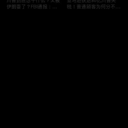
川普到底想干什么？又被
亚马逊获退$6亿川普关
伊朗耍了？FBI通报：美
税！普通顾客为何分不到
国至少七州供水系统遭受
钱，退款去哪儿了？美国
攻击；华盛顿州山火失
一年花$3756亿修路！加
评论
控！600栋建筑被毁，6
州纽约高税，公路排名为
万人紧急疏散；川普的国
何接近垫底？川普公开反
家情报总监正式换帅！克
对皮罗撤诉！倒影池到底
您还没有登录，请先登录
莱顿上任；20260803
是人为破坏，还是施工缺
陷？20260801
6万非法移民涌入西班
索罗斯不再给民主党中央
登录
牙！究竟发生了什么？川
捐款！党部资不抵债，共
普警告：民主党若重新掌
和党资金领先3倍；川普
权，美国将会比西班牙更
集团300多个账户为何被
惨；纽森哥公布4年税
关闭？第一资本首次公开
最新评论
最热
/
最新
表！年入最高$350万；
原因；共和党参议员公开
20260731
质疑川普：倒影池案必须
快来抢沙发～
让证据说话；20260802
川普怒批最高法院两项裁
纽森婚外情女方爆出内
决：让美国损失数万亿美
情，他为何一字不反驳？
元；伊朗黑客疑似攻击明
福奇听证会111次拒答！
州供水系统36个城市中
律师插话被赶出会场；扎