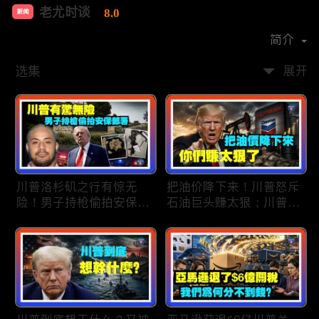
老尤时谈
8.0
新闻
首播时间：
2020-09
简介
选集
展开
川普洛杉矶之行有惊无
把油价降下来！川普怒斥
险！男子持枪偷拍安保部
石油巨头赚太狠；川普整
署被捕；白宫解密：FBI
顿DEI见效！美国大学言
秘密调查川普的“牛津逗
论限制降至20年最低；华
号”行动；司法部进驻密
盛顿州山火，警方抓获纵
歇根州监督选举；
火嫌疑人；20260804
OpenAI招聘涉嫌歧视美
国工人，罚款赔偿$320
万；20260805