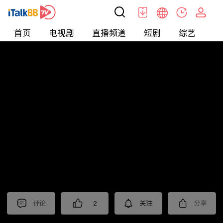
首页
电视剧
直播频道
短剧
综艺
电
北美
>
新闻
>
老尤时谈
评论
2
关注
分享