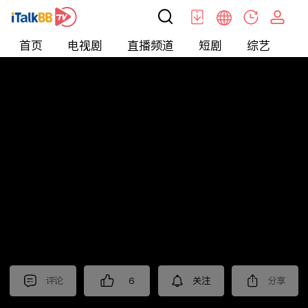
首页
电视剧
直播频道
短剧
综艺
电
北美
>
新闻
>
老尤时谈
评论
6
关注
分享