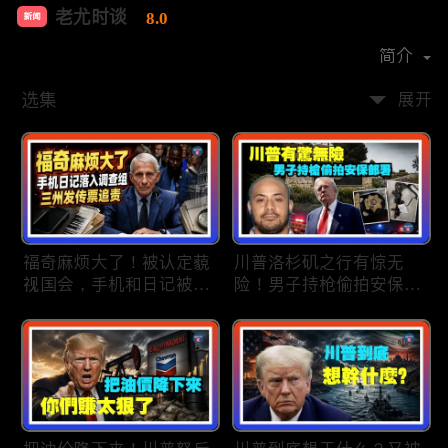
老尤时谈
8.0
新闻
首播时间：
2020-09
简介
选集
展开
福奇麻烦大了！被认定藐
川普洛杉矶之行有惊无
视国会，手机和日记被调
险！男子持枪偷拍安保部
查组掌握；川普私下定调
署被捕；白宫解密：FBI
2028？一句“我们需要选
秘密调查川普的“牛津逗
万斯”引爆接班人之争；
号”行动；司法部进驻密
美军激光武器即将上战
歇根州监督选举；
场：不用再拿百万导弹打
OpenAI招聘涉嫌歧视美
廉价无人机；20260806
国工人，罚款赔偿$320
万；20260805