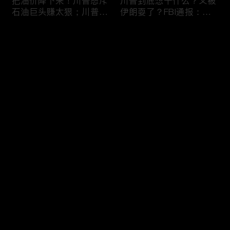
把油价降下来！川普怒斥
川普到底想干什么？又被
石油巨头赚太狠；川普整
伊朗耍了？FBI通报：美
顿DEI见效！美国大学言
国至少七州供水系统遭受
论限制降至20年最低；华
攻击；华盛顿州山火失
评论
盛顿州山火，警方抓获纵
控！600栋建筑被毁，6
火嫌疑人；20260804
万人紧急疏散；川普的国
家情报总监正式换帅！克
您还没有登录，请先登录
莱顿上任；20260803
亚马逊获退$6亿川普关
6万非法移民涌入西班
登录
税！普通顾客为何分不到
牙！究竟发生了什么？川
钱，退款去哪儿了？美国
普警告：民主党若重新掌
一年花$3756亿修路！加
权，美国将会比西班牙更
州纽约高税，公路排名为
惨；纽森哥公布4年税
最新评论
最热
/
最新
何接近垫底？川普公开反
表！年入最高$350万；
对皮罗撤诉！倒影池到底
20260731
快来抢沙发～
是人为破坏，还是施工缺
陷？20260801
索罗斯不再给民主党中央
川普怒批最高法院两项裁
捐款！党部资不抵债，共
决：让美国损失数万亿美
和党资金领先3倍；川普
元；伊朗黑客疑似攻击明
集团300多个账户为何被
州供水系统36个城市中