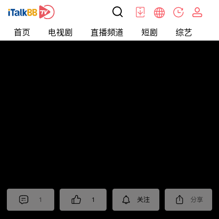
首页
电视剧
直播频道
短剧
综艺
电
北美
>
新闻
>
老尤时谈
1
1
关注
分享