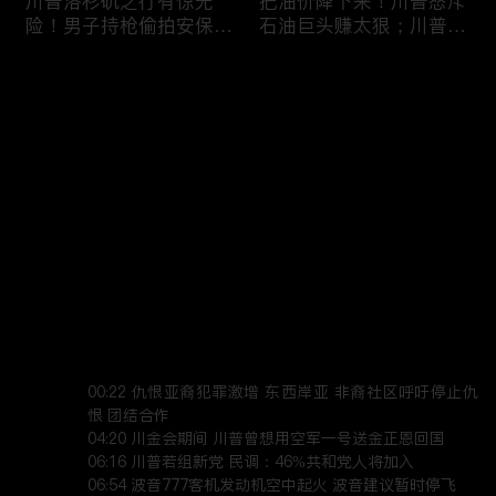
川普洛杉矶之行有惊无
把油价降下来！川普怒斥
险！男子持枪偷拍安保部
石油巨头赚太狠；川普整
署被捕；白宫解密：FBI
顿DEI见效！美国大学言
秘密调查川普的“牛津逗
论限制降至20年最低；华
评论
(1)
号”行动；司法部进驻密
盛顿州山火，警方抓获纵
歇根州监督选举；
火嫌疑人；20260804
OpenAI招聘涉嫌歧视美
您还没有登录，请先登录
国工人，罚款赔偿$320
万；20260805
川普到底想干什么？又被
亚马逊获退$6亿川普关
登录
伊朗耍了？FBI通报：美
税！普通顾客为何分不到
国至少七州供水系统遭受
钱，退款去哪儿了？美国
攻击；华盛顿州山火失
一年花$3756亿修路！加
控！600栋建筑被毁，6
州纽约高税，公路排名为
最新评论
(1)
最热
/
最新
万人紧急疏散；川普的国
何接近垫底？川普公开反
家情报总监正式换帅！克
对皮罗撤诉！倒影池到底
Jane
莱顿上任；20260803
是人为破坏，还是施工缺
00:22 仇恨亚裔犯罪激增 东西岸亚 非裔社区呼吁停止仇
陷？20260801
6万非法移民涌入西班
索罗斯不再给民主党中央
恨 团结合作

牙！究竟发生了什么？川
捐款！党部资不抵债，共
04:20 川金会期间 川普曾想用空军一号送金正恩回国

06:16 川普若组新党 民调：46%共和党人将加入

普警告：民主党若重新掌
和党资金领先3倍；川普
06:54 波音777客机发动机空中起火 波音建议暂时停飞

权，美国将会比西班牙更
集团300多个账户为何被