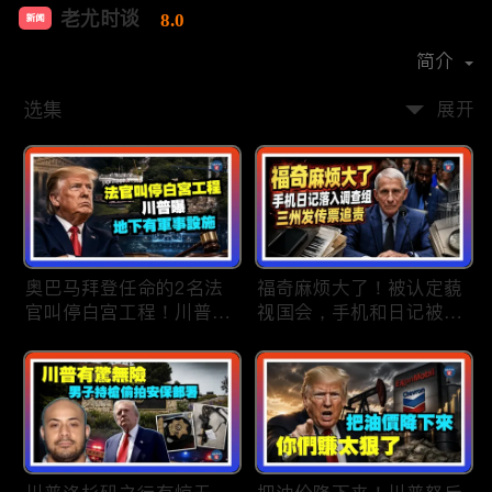
老尤时谈
8.0
新闻
首播时间：
2020-09
简介
选集
展开
奥巴马拜登任命的2名法
福奇麻烦大了！被认定藐
官叫停白宫工程！川普
视国会，手机和日记被调
曝：背后还有军事设施；
查组掌握；川普私下定调
物价上涨，会让共和党输
2028？一句“我们需要选
掉中期选举吗？川普手握
万斯”引爆接班人之争；
$4亿资金！全面投入中期
美军激光武器即将上战
选战；20260807
场：不用再拿百万导弹打
廉价无人机；20260806