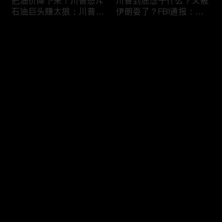
把油价降下来！川普怒斥
川普到底想干什么？又被
石油巨头赚太狠；川普整
伊朗耍了？FBI通报：美
顿DEI见效！美国大学言
国至少七州供水系统遭受
论限制降至20年最低；华
攻击；华盛顿州山火失
评论
盛顿州山火，警方抓获纵
控！600栋建筑被毁，6
火嫌疑人；20260804
万人紧急疏散；川普的国
家情报总监正式换帅！克
您还没有登录，请先登录
莱顿上任；20260803
亚马逊获退$6亿川普关
6万非法移民涌入西班
登录
税！普通顾客为何分不到
牙！究竟发生了什么？川
钱，退款去哪儿了？美国
普警告：民主党若重新掌
一年花$3756亿修路！加
权，美国将会比西班牙更
州纽约高税，公路排名为
惨；纽森哥公布4年税
最新评论
最热
/
最新
何接近垫底？川普公开反
表！年入最高$350万；
对皮罗撤诉！倒影池到底
20260731
快来抢沙发～
是人为破坏，还是施工缺
陷？20260801
索罗斯不再给民主党中央
川普怒批最高法院两项裁
捐款！党部资不抵债，共
决：让美国损失数万亿美
和党资金领先3倍；川普
元；伊朗黑客疑似攻击明
集团300多个账户为何被
州供水系统36个城市中