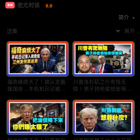
老尤时谈
8.0
新闻
首播时间：
2020-09
简介
选集
展开
福奇麻烦大了！被认定藐
川普洛杉矶之行有惊无
视国会，手机和日记被调
险！男子持枪偷拍安保部
查组掌握；川普私下定调
署被捕；白宫解密：FBI
2028？一句“我们需要选
秘密调查川普的“牛津逗
万斯”引爆接班人之争；
号”行动；司法部进驻密
美军激光武器即将上战
歇根州监督选举；
场：不用再拿百万导弹打
OpenAI招聘涉嫌歧视美
廉价无人机；20260806
国工人，罚款赔偿$320
万；20260805