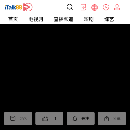
首页
电视剧
直播频道
短剧
综艺
电
北美
>
新闻
>
老尤时谈
评论
1
关注
分享