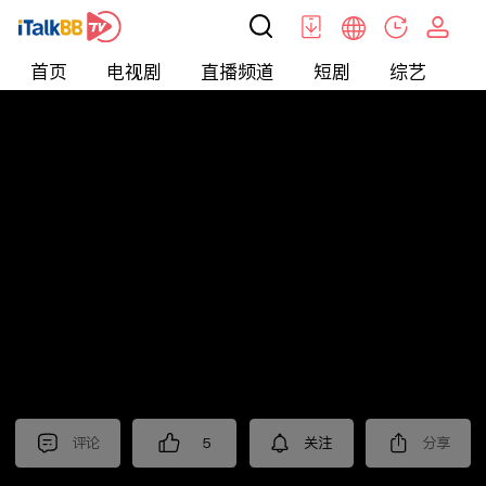
首页
电视剧
直播频道
短剧
综艺
电
北美
>
新闻
>
老尤时谈
评论
5
关注
分享