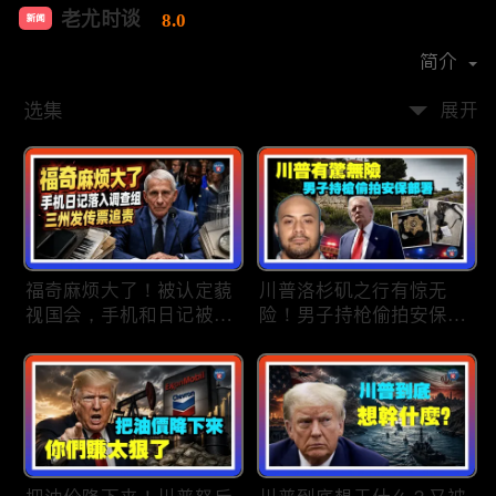
老尤时谈
8.0
新闻
首播时间：
2020-09
简介
选集
展开
福奇麻烦大了！被认定藐
川普洛杉矶之行有惊无
视国会，手机和日记被调
险！男子持枪偷拍安保部
查组掌握；川普私下定调
署被捕；白宫解密：FBI
2028？一句“我们需要选
秘密调查川普的“牛津逗
万斯”引爆接班人之争；
号”行动；司法部进驻密
美军激光武器即将上战
歇根州监督选举；
场：不用再拿百万导弹打
OpenAI招聘涉嫌歧视美
廉价无人机；20260806
国工人，罚款赔偿$320
万；20260805