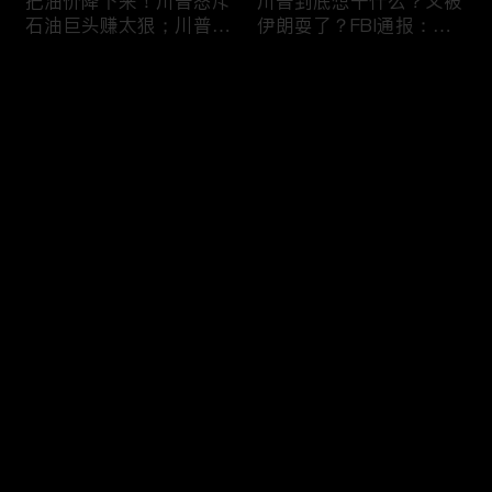
把油价降下来！川普怒斥
川普到底想干什么？又被
石油巨头赚太狠；川普整
伊朗耍了？FBI通报：美
顿DEI见效！美国大学言
国至少七州供水系统遭受
论限制降至20年最低；华
攻击；华盛顿州山火失
评论
盛顿州山火，警方抓获纵
控！600栋建筑被毁，6
火嫌疑人；20260804
万人紧急疏散；川普的国
家情报总监正式换帅！克
您还没有登录，请先登录
莱顿上任；20260803
亚马逊获退$6亿川普关
6万非法移民涌入西班
登录
税！普通顾客为何分不到
牙！究竟发生了什么？川
钱，退款去哪儿了？美国
普警告：民主党若重新掌
一年花$3756亿修路！加
权，美国将会比西班牙更
州纽约高税，公路排名为
惨；纽森哥公布4年税
最新评论
最热
/
最新
何接近垫底？川普公开反
表！年入最高$350万；
对皮罗撤诉！倒影池到底
20260731
快来抢沙发～
是人为破坏，还是施工缺
陷？20260801
索罗斯不再给民主党中央
川普怒批最高法院两项裁
捐款！党部资不抵债，共
决：让美国损失数万亿美
和党资金领先3倍；川普
元；伊朗黑客疑似攻击明
集团300多个账户为何被
州供水系统36个城市中