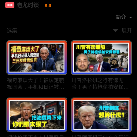
老尤时谈
8.0
新闻
首播时间：
2020-09
简介
选集
展开
福奇麻烦大了！被认定藐
川普洛杉矶之行有惊无
视国会，手机和日记被调
险！男子持枪偷拍安保部
查组掌握；川普私下定调
署被捕；白宫解密：FBI
2028？一句“我们需要选
秘密调查川普的“牛津逗
万斯”引爆接班人之争；
号”行动；司法部进驻密
美军激光武器即将上战
歇根州监督选举；
场：不用再拿百万导弹打
OpenAI招聘涉嫌歧视美
廉价无人机；20260806
国工人，罚款赔偿$320
万；20260805