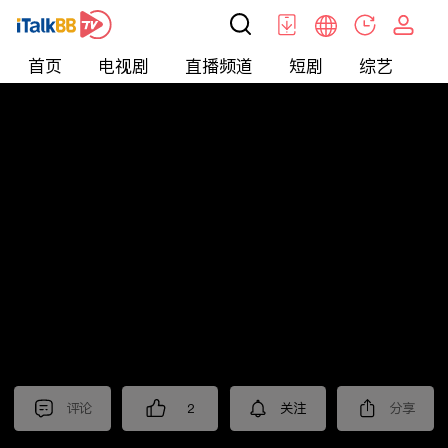
首页
电视剧
直播频道
短剧
综艺
电
北美
>
新闻
>
老尤时谈
评论
2
关注
分享