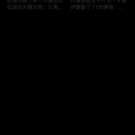
把油价降下来！川普怒斥
川普到底想干什么？又被
石油巨头赚太狠；川普整
伊朗耍了？FBI通报：美
顿DEI见效！美国大学言
国至少七州供水系统遭受
论限制降至20年最低；华
攻击；华盛顿州山火失
评论
盛顿州山火，警方抓获纵
控！600栋建筑被毁，6
火嫌疑人；20260804
万人紧急疏散；川普的国
家情报总监正式换帅！克
您还没有登录，请先登录
莱顿上任；20260803
亚马逊获退$6亿川普关
6万非法移民涌入西班
登录
税！普通顾客为何分不到
牙！究竟发生了什么？川
钱，退款去哪儿了？美国
普警告：民主党若重新掌
一年花$3756亿修路！加
权，美国将会比西班牙更
州纽约高税，公路排名为
惨；纽森哥公布4年税
最新评论
最热
/
最新
何接近垫底？川普公开反
表！年入最高$350万；
对皮罗撤诉！倒影池到底
20260731
快来抢沙发～
是人为破坏，还是施工缺
陷？20260801
索罗斯不再给民主党中央
川普怒批最高法院两项裁
捐款！党部资不抵债，共
决：让美国损失数万亿美
和党资金领先3倍；川普
元；伊朗黑客疑似攻击明
集团300多个账户为何被
州供水系统36个城市中