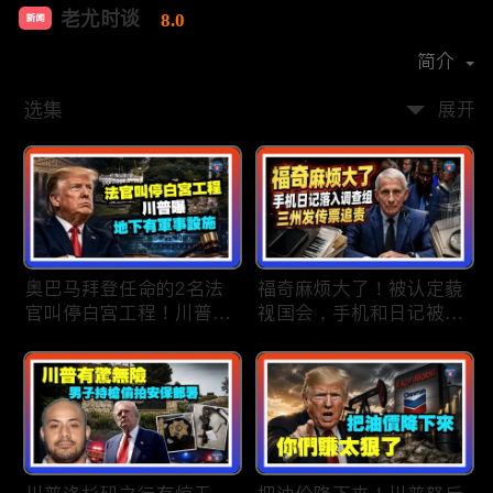
老尤时谈
8.0
新闻
首播时间：
2020-09
简介
选集
展开
奥巴马拜登任命的2名法
福奇麻烦大了！被认定藐
官叫停白宫工程！川普
视国会，手机和日记被调
曝：背后还有军事设施；
查组掌握；川普私下定调
物价上涨，会让共和党输
2028？一句“我们需要选
掉中期选举吗？川普手握
万斯”引爆接班人之争；
$4亿资金！全面投入中期
美军激光武器即将上战
选战；20260807
场：不用再拿百万导弹打
廉价无人机；20260806