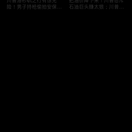
川普洛杉矶之行有惊无
把油价降下来！川普怒斥
险！男子持枪偷拍安保部
石油巨头赚太狠；川普整
署被捕；白宫解密：FBI
顿DEI见效！美国大学言
秘密调查川普的“牛津逗
论限制降至20年最低；华
评论
号”行动；司法部进驻密
盛顿州山火，警方抓获纵
歇根州监督选举；
火嫌疑人；20260804
OpenAI招聘涉嫌歧视美
您还没有登录，请先登录
国工人，罚款赔偿$320
万；20260805
川普到底想干什么？又被
亚马逊获退$6亿川普关
登录
伊朗耍了？FBI通报：美
税！普通顾客为何分不到
国至少七州供水系统遭受
钱，退款去哪儿了？美国
攻击；华盛顿州山火失
一年花$3756亿修路！加
控！600栋建筑被毁，6
州纽约高税，公路排名为
最新评论
最热
/
最新
万人紧急疏散；川普的国
何接近垫底？川普公开反
家情报总监正式换帅！克
对皮罗撤诉！倒影池到底
快来抢沙发～
莱顿上任；20260803
是人为破坏，还是施工缺
陷？20260801
6万非法移民涌入西班
索罗斯不再给民主党中央
牙！究竟发生了什么？川
捐款！党部资不抵债，共
普警告：民主党若重新掌
和党资金领先3倍；川普
权，美国将会比西班牙更
集团300多个账户为何被