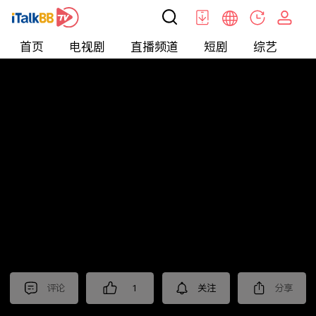
首页
电视剧
直播频道
短剧
综艺
电
北美
>
新闻
>
老尤时谈
评论
1
关注
分享