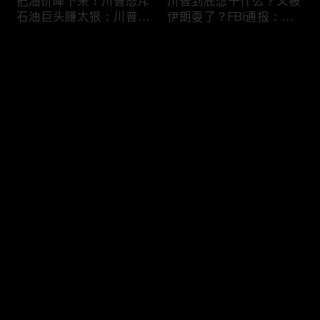
把油价降下来！川普怒斥
川普到底想干什么？又被
石油巨头赚太狠；川普整
伊朗耍了？FBI通报：美
顿DEI见效！美国大学言
国至少七州供水系统遭受
论限制降至20年最低；华
攻击；华盛顿州山火失
评论
盛顿州山火，警方抓获纵
控！600栋建筑被毁，6
火嫌疑人；20260804
万人紧急疏散；川普的国
家情报总监正式换帅！克
您还没有登录，请先登录
莱顿上任；20260803
亚马逊获退$6亿川普关
6万非法移民涌入西班
登录
税！普通顾客为何分不到
牙！究竟发生了什么？川
钱，退款去哪儿了？美国
普警告：民主党若重新掌
一年花$3756亿修路！加
权，美国将会比西班牙更
州纽约高税，公路排名为
惨；纽森哥公布4年税
最新评论
最热
/
最新
何接近垫底？川普公开反
表！年入最高$350万；
对皮罗撤诉！倒影池到底
20260731
快来抢沙发～
是人为破坏，还是施工缺
陷？20260801
索罗斯不再给民主党中央
川普怒批最高法院两项裁
捐款！党部资不抵债，共
决：让美国损失数万亿美
和党资金领先3倍；川普
元；伊朗黑客疑似攻击明
集团300多个账户为何被
州供水系统36个城市中