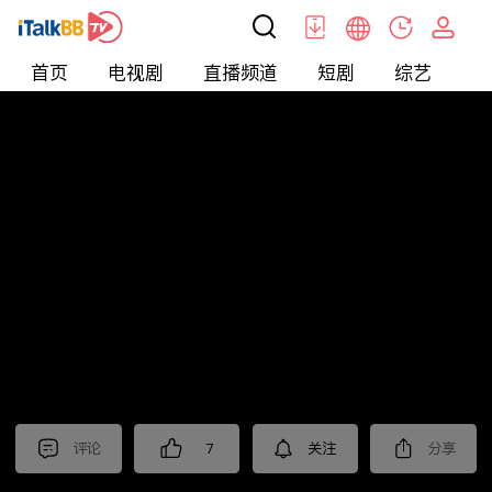
首页
电视剧
直播频道
短剧
综艺
电
北美
>
新闻
>
老尤时谈
评论
7
关注
分享