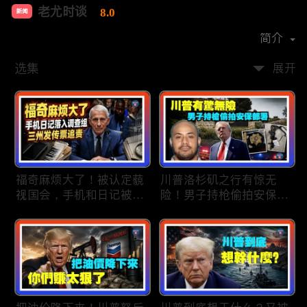
老尤时谈
8.0
新闻
首播时间：
2020-09
简介
选集
展开
福奇麻烦大了！被认定藐
川普洛杉矶之行有惊无
视国会，手机和日记被调
险！男子持枪偷拍安保部
查组掌握；川普私下定调
署被捕；白宫解密：FBI
2028？一句“我们需要选
秘密调查川普的“牛津逗
万斯”引爆接班人之争；
号”行动；司法部进驻密
美军激光武器即将上战
歇根州监督选举；
场：不用再拿百万导弹打
OpenAI招聘涉嫌歧视美
廉价无人机；20260806
国工人，罚款赔偿$320
万；20260805