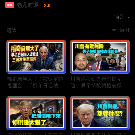
老尤时谈
8.0
新闻
首播时间：
2020-09
简介
选集
展开
福奇麻烦大了！被认定藐
川普洛杉矶之行有惊无
视国会，手机和日记被调
险！男子持枪偷拍安保部
查组掌握；川普私下定调
署被捕；白宫解密：FBI
2028？一句“我们需要选
秘密调查川普的“牛津逗
万斯”引爆接班人之争；
号”行动；司法部进驻密
美军激光武器即将上战
歇根州监督选举；
场：不用再拿百万导弹打
OpenAI招聘涉嫌歧视美
廉价无人机；20260806
国工人，罚款赔偿$320
万；20260805