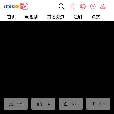
首页
电视剧
直播频道
短剧
综艺
电
北美
>
新闻
>
老尤时谈
评论
4
关注
分享