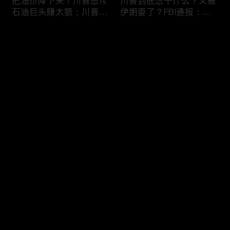
把油价降下来！川普怒斥
川普到底想干什么？又被
石油巨头赚太狠；川普整
伊朗耍了？FBI通报：美
顿DEI见效！美国大学言
国至少七州供水系统遭受
论限制降至20年最低；华
攻击；华盛顿州山火失
评论
盛顿州山火，警方抓获纵
控！600栋建筑被毁，6
火嫌疑人；20260804
万人紧急疏散；川普的国
家情报总监正式换帅！克
您还没有登录，请先登录
莱顿上任；20260803
亚马逊获退$6亿川普关
6万非法移民涌入西班
登录
税！普通顾客为何分不到
牙！究竟发生了什么？川
钱，退款去哪儿了？美国
普警告：民主党若重新掌
一年花$3756亿修路！加
权，美国将会比西班牙更
州纽约高税，公路排名为
惨；纽森哥公布4年税
最新评论
最热
/
最新
何接近垫底？川普公开反
表！年入最高$350万；
对皮罗撤诉！倒影池到底
20260731
快来抢沙发～
是人为破坏，还是施工缺
陷？20260801
索罗斯不再给民主党中央
川普怒批最高法院两项裁
捐款！党部资不抵债，共
决：让美国损失数万亿美
和党资金领先3倍；川普
元；伊朗黑客疑似攻击明
集团300多个账户为何被
州供水系统36个城市中