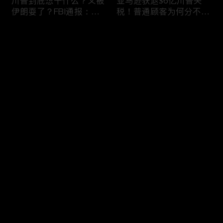
川普到底想干什么？又被
亚马逊获退$6亿川普关
伊朗耍了？FBI通报：美
税！普通顾客为何分不到
国至少七州供水系统遭受
钱，退款去哪儿了？美国
攻击；华盛顿州山火失
一年花$3756亿修路！加
评论
控！600栋建筑被毁，6
州纽约高税，公路排名为
万人紧急疏散；川普的国
何接近垫底？川普公开反
家情报总监正式换帅！克
对皮罗撤诉！倒影池到底
您还没有登录，请先登录
莱顿上任；20260803
是人为破坏，还是施工缺
陷？20260801
6万非法移民涌入西班
索罗斯不再给民主党中央
登录
牙！究竟发生了什么？川
捐款！党部资不抵债，共
普警告：民主党若重新掌
和党资金领先3倍；川普
权，美国将会比西班牙更
集团300多个账户为何被
惨；纽森哥公布4年税
关闭？第一资本首次公开
最新评论
最热
/
最新
表！年入最高$350万；
原因；共和党参议员公开
20260731
质疑川普：倒影池案必须
快来抢沙发～
让证据说话；20260802
川普怒批最高法院两项裁
纽森婚外情女方爆出内
决：让美国损失数万亿美
情，他为何一字不反驳？
元；伊朗黑客疑似攻击明
福奇听证会111次拒答！
州供水系统36个城市中
律师插话被赶出会场；扎