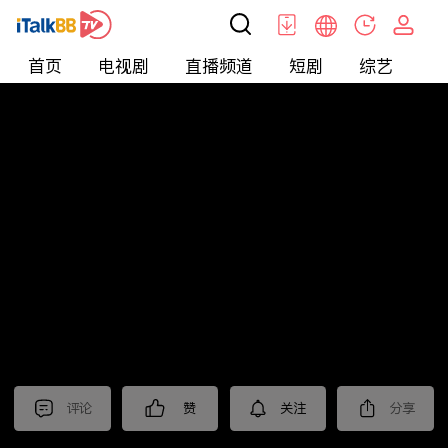
首页
电视剧
直播频道
短剧
综艺
电
北美
>
新闻
>
老尤时谈
评论
赞
关注
分享