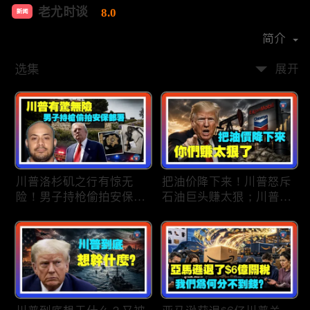
老尤时谈
8.0
新闻
首播时间：
2020-09
简介
选集
展开
川普洛杉矶之行有惊无
把油价降下来！川普怒斥
险！男子持枪偷拍安保部
石油巨头赚太狠；川普整
署被捕；白宫解密：FBI
顿DEI见效！美国大学言
秘密调查川普的“牛津逗
论限制降至20年最低；华
号”行动；司法部进驻密
盛顿州山火，警方抓获纵
歇根州监督选举；
火嫌疑人；20260804
OpenAI招聘涉嫌歧视美
国工人，罚款赔偿$320
万；20260805