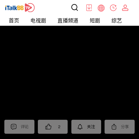
首页
电视剧
直播频道
短剧
综艺
电
北美
>
新闻
>
老尤时谈
评论
2
关注
分享