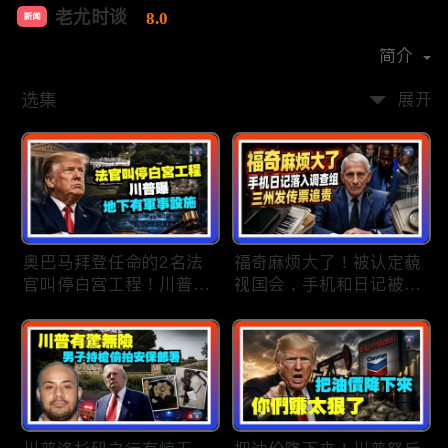
老尤时谈
8.0
新闻
首播时间：
2020-09
简介
选集
展开
奥巴马拜登任命的2名法
福奇麻烦大了！被认定藐
官叫停白宫工程！川普
视国会，手机和日记被调
曝：背后还有军事设施；
查组掌握；川普私下定调
物价上涨，会让共和党输
2028？一句“我们需要选
掉中期选举吗？川普手握
万斯”引爆接班人之争；
$4亿资金！全面投入中期
美军激光武器即将上战
选战；20260807
场：不用再拿百万导弹打
廉价无人机；20260806