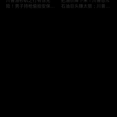
川普洛杉矶之行有惊无
把油价降下来！川普怒斥
险！男子持枪偷拍安保部
石油巨头赚太狠；川普整
署被捕；白宫解密：FBI
顿DEI见效！美国大学言
秘密调查川普的“牛津逗
论限制降至20年最低；华
评论
号”行动；司法部进驻密
盛顿州山火，警方抓获纵
歇根州监督选举；
火嫌疑人；20260804
OpenAI招聘涉嫌歧视美
您还没有登录，请先登录
国工人，罚款赔偿$320
万；20260805
川普到底想干什么？又被
亚马逊获退$6亿川普关
登录
伊朗耍了？FBI通报：美
税！普通顾客为何分不到
国至少七州供水系统遭受
钱，退款去哪儿了？美国
攻击；华盛顿州山火失
一年花$3756亿修路！加
控！600栋建筑被毁，6
州纽约高税，公路排名为
最新评论
最热
/
最新
万人紧急疏散；川普的国
何接近垫底？川普公开反
家情报总监正式换帅！克
对皮罗撤诉！倒影池到底
快来抢沙发～
莱顿上任；20260803
是人为破坏，还是施工缺
陷？20260801
6万非法移民涌入西班
索罗斯不再给民主党中央
牙！究竟发生了什么？川
捐款！党部资不抵债，共
普警告：民主党若重新掌
和党资金领先3倍；川普
权，美国将会比西班牙更
集团300多个账户为何被