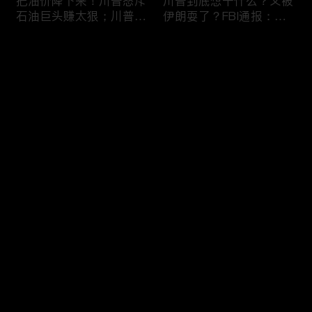
把油价降下来！川普怒斥
川普到底想干什么？又被
石油巨头赚太狠；川普整
伊朗耍了？FBI通报：美
顿DEI见效！美国大学言
国至少七州供水系统遭受
论限制降至20年最低；华
攻击；华盛顿州山火失
评论
盛顿州山火，警方抓获纵
控！600栋建筑被毁，6
火嫌疑人；20260804
万人紧急疏散；川普的国
家情报总监正式换帅！克
您还没有登录，请先登录
莱顿上任；20260803
亚马逊获退$6亿川普关
6万非法移民涌入西班
登录
税！普通顾客为何分不到
牙！究竟发生了什么？川
钱，退款去哪儿了？美国
普警告：民主党若重新掌
一年花$3756亿修路！加
权，美国将会比西班牙更
州纽约高税，公路排名为
惨；纽森哥公布4年税
最新评论
最热
/
最新
何接近垫底？川普公开反
表！年入最高$350万；
对皮罗撤诉！倒影池到底
20260731
快来抢沙发～
是人为破坏，还是施工缺
陷？20260801
索罗斯不再给民主党中央
川普怒批最高法院两项裁
捐款！党部资不抵债，共
决：让美国损失数万亿美
和党资金领先3倍；川普
元；伊朗黑客疑似攻击明
集团300多个账户为何被
州供水系统36个城市中