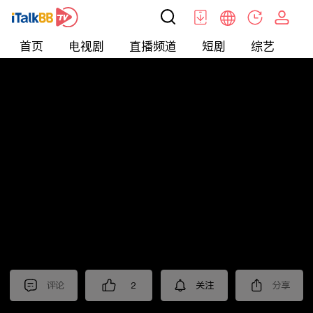
首页
电视剧
直播频道
短剧
综艺
电
北美
>
新闻
>
老尤时谈
评论
2
关注
分享