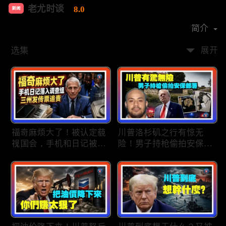
老尤时谈
8.0
新闻
首播时间：
2020-09
简介
选集
展开
福奇麻烦大了！被认定藐
川普洛杉矶之行有惊无
视国会，手机和日记被调
险！男子持枪偷拍安保部
查组掌握；川普私下定调
署被捕；白宫解密：FBI
2028？一句“我们需要选
秘密调查川普的“牛津逗
万斯”引爆接班人之争；
号”行动；司法部进驻密
美军激光武器即将上战
歇根州监督选举；
场：不用再拿百万导弹打
OpenAI招聘涉嫌歧视美
廉价无人机；20260806
国工人，罚款赔偿$320
万；20260805