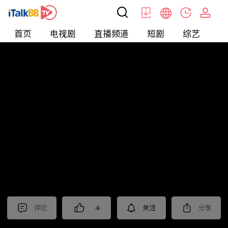
首页
电视剧
直播频道
短剧
综艺
电
北美
>
新闻
>
老尤时谈
评论
4
关注
分享