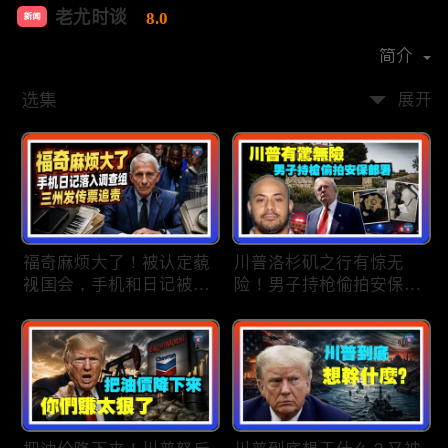
老尤时谈
8.0
新闻
首播时间：
2020-09
简介
选集
展开
福奇麻烦大了！被认定藐
川普洛杉矶之行有惊无
视国会，手机和日记被调
险！男子持枪偷拍安保部
查组掌握；川普私下定调
署被捕；白宫解密：FBI
2028？一句“我们需要选
秘密调查川普的“牛津逗
万斯”引爆接班人之争；
号”行动；司法部进驻密
美军激光武器即将上战
歇根州监督选举；
场：不用再拿百万导弹打
OpenAI招聘涉嫌歧视美
廉价无人机；20260806
国工人，罚款赔偿$320
万；20260805