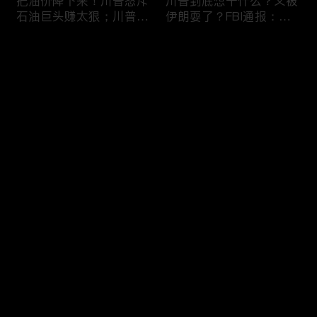
把油价降下来！川普怒斥
川普到底想干什么？又被
石油巨头赚太狠；川普整
伊朗耍了？FBI通报：美
顿DEI见效！美国大学言
国至少七州供水系统遭受
论限制降至20年最低；华
攻击；华盛顿州山火失
评论
盛顿州山火，警方抓获纵
控！600栋建筑被毁，6
火嫌疑人；20260804
万人紧急疏散；川普的国
家情报总监正式换帅！克
您还没有登录，请先登录
莱顿上任；20260803
亚马逊获退$6亿川普关
6万非法移民涌入西班
登录
税！普通顾客为何分不到
牙！究竟发生了什么？川
钱，退款去哪儿了？美国
普警告：民主党若重新掌
一年花$3756亿修路！加
权，美国将会比西班牙更
州纽约高税，公路排名为
惨；纽森哥公布4年税
最新评论
最热
/
最新
何接近垫底？川普公开反
表！年入最高$350万；
对皮罗撤诉！倒影池到底
20260731
快来抢沙发～
是人为破坏，还是施工缺
陷？20260801
索罗斯不再给民主党中央
川普怒批最高法院两项裁
捐款！党部资不抵债，共
决：让美国损失数万亿美
和党资金领先3倍；川普
元；伊朗黑客疑似攻击明
集团300多个账户为何被
州供水系统36个城市中