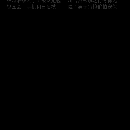
福奇麻烦大了！被认定藐
川普洛杉矶之行有惊无
视国会，手机和日记被调
险！男子持枪偷拍安保部
查组掌握；川普私下定调
署被捕；白宫解密：FBI
2028？一句“我们需要选
秘密调查川普的“牛津逗
评论
万斯”引爆接班人之争；
号”行动；司法部进驻密
美军激光武器即将上战
歇根州监督选举；
场：不用再拿百万导弹打
OpenAI招聘涉嫌歧视美
您还没有登录，请先登录
廉价无人机；20260806
国工人，罚款赔偿$320
万；20260805
把油价降下来！川普怒斥
川普到底想干什么？又被
登录
石油巨头赚太狠；川普整
伊朗耍了？FBI通报：美
顿DEI见效！美国大学言
国至少七州供水系统遭受
论限制降至20年最低；华
攻击；华盛顿州山火失
盛顿州山火，警方抓获纵
控！600栋建筑被毁，6
最新评论
最热
/
最新
火嫌疑人；20260804
万人紧急疏散；川普的国
家情报总监正式换帅！克
快来抢沙发～
莱顿上任；20260803
亚马逊获退$6亿川普关
6万非法移民涌入西班
税！普通顾客为何分不到
牙！究竟发生了什么？川
钱，退款去哪儿了？美国
普警告：民主党若重新掌
一年花$3756亿修路！加
权，美国将会比西班牙更