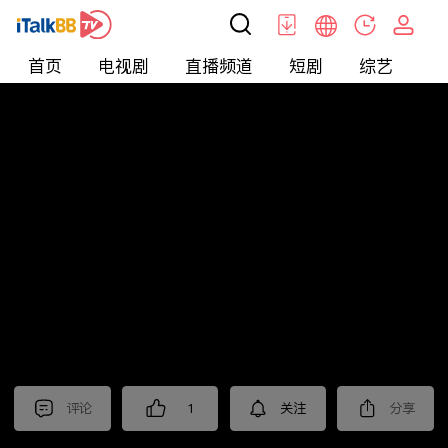
首页
电视剧
直播频道
短剧
综艺
电
北美
>
新闻
>
老尤时谈
评论
1
关注
分享