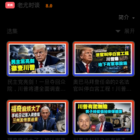
老尤时谈
8.0
新闻
首播时间：
2020-09
简介
选集
展开
民主党亮剑！一旦夺回众
奥巴马拜登任命的2名法
院，川普将遭全面调查；
官叫停白宫工程！川普
民主党内战升级！温和派
曝：背后还有军事设施；
砸$1500万对付社会主义
物价上涨，会让共和党输
者；川普司法部长惊险过
掉中期选举吗？川普手握
关！两名共和党人倒戈，
$4亿资金！全面投入中期
川普怒批穆尔科斯基；
选战；20260807
20260808