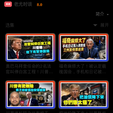
老尤时谈
8.0
新闻
首播时间：
2020-09
简介
选集
展开
奥巴马拜登任命的2名法
福奇麻烦大了！被认定藐
官叫停白宫工程！川普
视国会，手机和日记被调
曝：背后还有军事设施；
查组掌握；川普私下定调
物价上涨，会让共和党输
2028？一句“我们需要选
掉中期选举吗？川普手握
万斯”引爆接班人之争；
$4亿资金！全面投入中期
美军激光武器即将上战
选战；20260807
场：不用再拿百万导弹打
廉价无人机；20260806