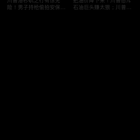
川普洛杉矶之行有惊无
把油价降下来！川普怒斥
险！男子持枪偷拍安保部
石油巨头赚太狠；川普整
署被捕；白宫解密：FBI
顿DEI见效！美国大学言
秘密调查川普的“牛津逗
论限制降至20年最低；华
评论
号”行动；司法部进驻密
盛顿州山火，警方抓获纵
歇根州监督选举；
火嫌疑人；20260804
OpenAI招聘涉嫌歧视美
您还没有登录，请先登录
国工人，罚款赔偿$320
万；20260805
川普到底想干什么？又被
亚马逊获退$6亿川普关
登录
伊朗耍了？FBI通报：美
税！普通顾客为何分不到
国至少七州供水系统遭受
钱，退款去哪儿了？美国
攻击；华盛顿州山火失
一年花$3756亿修路！加
控！600栋建筑被毁，6
州纽约高税，公路排名为
最新评论
最热
/
最新
万人紧急疏散；川普的国
何接近垫底？川普公开反
家情报总监正式换帅！克
对皮罗撤诉！倒影池到底
快来抢沙发～
莱顿上任；20260803
是人为破坏，还是施工缺
陷？20260801
6万非法移民涌入西班
索罗斯不再给民主党中央
牙！究竟发生了什么？川
捐款！党部资不抵债，共
普警告：民主党若重新掌
和党资金领先3倍；川普
权，美国将会比西班牙更
集团300多个账户为何被