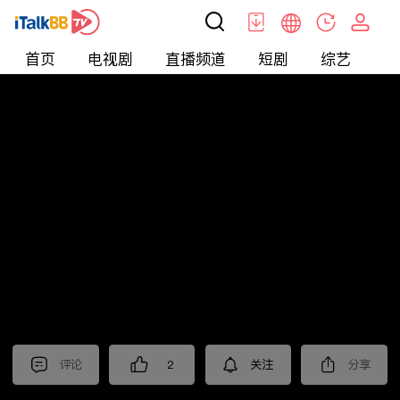
首页
电视剧
直播频道
短剧
综艺
电
北美
>
新闻
>
老尤时谈
评论
2
关注
分享