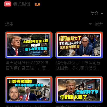
老尤时谈
8.0
新闻
首播时间：
2020-09
简介
选集
展开
奥巴马拜登任命的2名法
福奇麻烦大了！被认定藐
官叫停白宫工程！川普
视国会，手机和日记被调
曝：背后还有军事设施；
查组掌握；川普私下定调
物价上涨，会让共和党输
2028？一句“我们需要选
掉中期选举吗？川普手握
万斯”引爆接班人之争；
$4亿资金！全面投入中期
美军激光武器即将上战
选战；20260807
场：不用再拿百万导弹打
廉价无人机；20260806