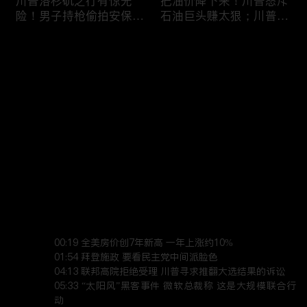
川普洛杉矶之行有惊无
把油价降下来！川普怒斥
险！男子持枪偷拍安保部
石油巨头赚太狠；川普整
署被捕；白宫解密：FBI
顿DEI见效！美国大学言
秘密调查川普的“牛津逗
论限制降至20年最低；华
评论
(1)
号”行动；司法部进驻密
盛顿州山火，警方抓获纵
歇根州监督选举；
火嫌疑人；20260804
OpenAI招聘涉嫌歧视美
您还没有登录，请先登录
国工人，罚款赔偿$320
万；20260805
川普到底想干什么？又被
亚马逊获退$6亿川普关
登录
伊朗耍了？FBI通报：美
税！普通顾客为何分不到
国至少七州供水系统遭受
钱，退款去哪儿了？美国
攻击；华盛顿州山火失
一年花$3756亿修路！加
控！600栋建筑被毁，6
州纽约高税，公路排名为
最新评论
(1)
最热
/
最新
万人紧急疏散；川普的国
何接近垫底？川普公开反
家情报总监正式换帅！克
对皮罗撤诉！倒影池到底
Jane
莱顿上任；20260803
是人为破坏，还是施工缺
00:19 全美房价创7年新高 一年上涨约10%

陷？20260801
6万非法移民涌入西班
索罗斯不再给民主党中央
01:54 拜登施政 要看民主党中间派脸色

牙！究竟发生了什么？川
捐款！党部资不抵债，共
04:13 联邦高院拒绝受理 川普寻求推翻大选结果的诉讼

05:33 “太阳风”黑客事件 微软总裁称 这是大规模联合行
普警告：民主党若重新掌
和党资金领先3倍；川普
动

权，美国将会比西班牙更
集团300多个账户为何被