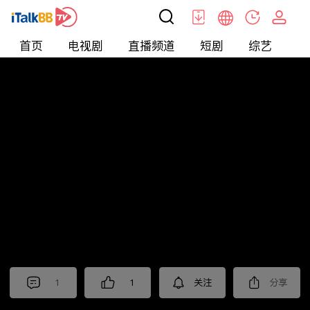
首页
电视剧
直播频道
短剧
综艺
电
北美
>
新闻
>
老尤时谈
1
1
关注
分享