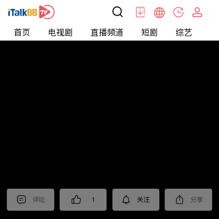
首页
电视剧
直播频道
短剧
综艺
电
北美
>
新闻
>
老尤时谈
评论
1
关注
分享