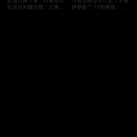
把油价降下来！川普怒斥
川普到底想干什么？又被
石油巨头赚太狠；川普整
伊朗耍了？FBI通报：美
顿DEI见效！美国大学言
国至少七州供水系统遭受
论限制降至20年最低；华
攻击；华盛顿州山火失
评论
盛顿州山火，警方抓获纵
控！600栋建筑被毁，6
火嫌疑人；20260804
万人紧急疏散；川普的国
家情报总监正式换帅！克
您还没有登录，请先登录
莱顿上任；20260803
亚马逊获退$6亿川普关
6万非法移民涌入西班
登录
税！普通顾客为何分不到
牙！究竟发生了什么？川
钱，退款去哪儿了？美国
普警告：民主党若重新掌
一年花$3756亿修路！加
权，美国将会比西班牙更
州纽约高税，公路排名为
惨；纽森哥公布4年税
最新评论
最热
/
最新
何接近垫底？川普公开反
表！年入最高$350万；
对皮罗撤诉！倒影池到底
20260731
快来抢沙发～
是人为破坏，还是施工缺
陷？20260801
索罗斯不再给民主党中央
川普怒批最高法院两项裁
捐款！党部资不抵债，共
决：让美国损失数万亿美
和党资金领先3倍；川普
元；伊朗黑客疑似攻击明
集团300多个账户为何被
州供水系统36个城市中