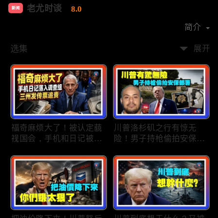
老尤时谈
8.0
新闻
首播时间：
2020-09
简介
选集
展开
福奇麻烦大了！被认定藐
川普洛杉矶之行有惊无
视国会，手机和日记被调
险！男子持枪偷拍安保部
查组掌握；川普私下定调
署被捕；白宫解密：FBI
2028？一句“我们需要选
秘密调查川普的“牛津逗
万斯”引爆接班人之争；
号”行动；司法部进驻密
美军激光武器即将上战
歇根州监督选举；
场：不用再拿百万导弹打
OpenAI招聘涉嫌歧视美
廉价无人机；20260806
国工人，罚款赔偿$320
万；20260805