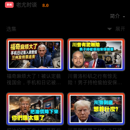
老尤时谈
8.0
新闻
首播时间：
2020-09
简介
选集
展开
福奇麻烦大了！被认定藐
川普洛杉矶之行有惊无
视国会，手机和日记被调
险！男子持枪偷拍安保部
查组掌握；川普私下定调
署被捕；白宫解密：FBI
2028？一句“我们需要选
秘密调查川普的“牛津逗
万斯”引爆接班人之争；
号”行动；司法部进驻密
美军激光武器即将上战
歇根州监督选举；
场：不用再拿百万导弹打
OpenAI招聘涉嫌歧视美
廉价无人机；20260806
国工人，罚款赔偿$320
万；20260805