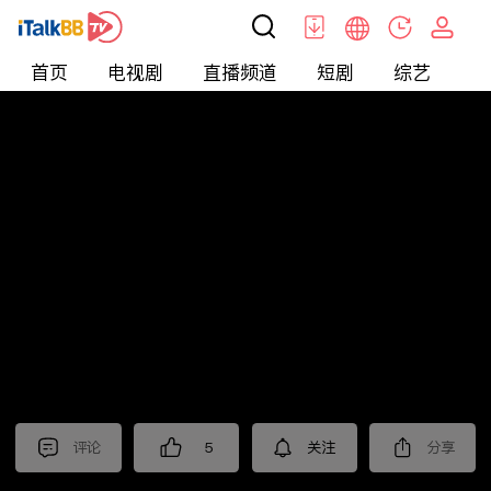
首页
电视剧
直播频道
短剧
综艺
电
北美
>
新闻
>
老尤时谈
评论
5
关注
分享