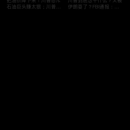
把油价降下来！川普怒斥
川普到底想干什么？又被
石油巨头赚太狠；川普整
伊朗耍了？FBI通报：美
顿DEI见效！美国大学言
国至少七州供水系统遭受
论限制降至20年最低；华
攻击；华盛顿州山火失
评论
盛顿州山火，警方抓获纵
控！600栋建筑被毁，6
火嫌疑人；20260804
万人紧急疏散；川普的国
家情报总监正式换帅！克
您还没有登录，请先登录
莱顿上任；20260803
亚马逊获退$6亿川普关
6万非法移民涌入西班
登录
税！普通顾客为何分不到
牙！究竟发生了什么？川
钱，退款去哪儿了？美国
普警告：民主党若重新掌
一年花$3756亿修路！加
权，美国将会比西班牙更
州纽约高税，公路排名为
惨；纽森哥公布4年税
最新评论
最热
/
最新
何接近垫底？川普公开反
表！年入最高$350万；
对皮罗撤诉！倒影池到底
20260731
快来抢沙发～
是人为破坏，还是施工缺
陷？20260801
索罗斯不再给民主党中央
川普怒批最高法院两项裁
捐款！党部资不抵债，共
决：让美国损失数万亿美
和党资金领先3倍；川普
元；伊朗黑客疑似攻击明
集团300多个账户为何被
州供水系统36个城市中