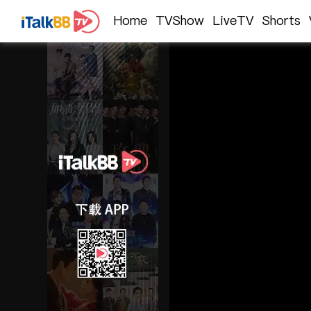
Home
TVShow
LiveTV
Shorts