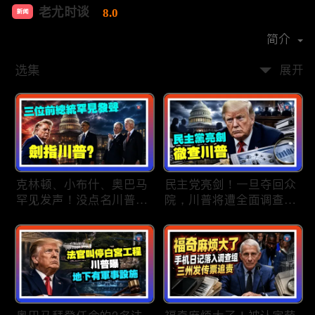
老尤时谈
8.0
新闻
首播时间：
2020-09
简介
选集
展开
克林顿、小布什、奥巴马
民主党亮剑！一旦夺回众
罕见发声！没点名川普，
院，川普将遭全面调查；
却句句意有所指？奥巴马
民主党内战升级！温和派
与埃尔-赛义德通话！会
砸$1500万对付社会主义
不会为民主社会主义阵营
者；川普司法部长惊险过
背书？哈里斯还想再战？
关！两名共和党人倒戈，
民主党人泼冷水：大金主
川普怒批穆尔科斯基；
不会再给她钱；
20260808
20260809