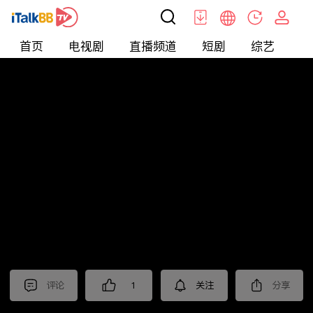
首页
电视剧
直播频道
短剧
综艺
电
北美
>
新闻
>
老尤时谈
评论
1
关注
分享