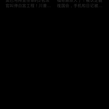
奥巴马拜登任命的2名法
福奇麻烦大了！被认定藐
官叫停白宫工程！川普
视国会，手机和日记被调
曝：背后还有军事设施；
查组掌握；川普私下定调
物价上涨，会让共和党输
2028？一句“我们需要选
评论
掉中期选举吗？川普手握
万斯”引爆接班人之争；
$4亿资金！全面投入中期
美军激光武器即将上战
选战；20260807
场：不用再拿百万导弹打
您还没有登录，请先登录
廉价无人机；20260806
川普洛杉矶之行有惊无
把油价降下来！川普怒斥
登录
险！男子持枪偷拍安保部
石油巨头赚太狠；川普整
署被捕；白宫解密：FBI
顿DEI见效！美国大学言
秘密调查川普的“牛津逗
论限制降至20年最低；华
号”行动；司法部进驻密
盛顿州山火，警方抓获纵
最新评论
最热
/
最新
歇根州监督选举；
火嫌疑人；20260804
OpenAI招聘涉嫌歧视美
快来抢沙发～
国工人，罚款赔偿$320
万；20260805
川普到底想干什么？又被
亚马逊获退$6亿川普关
伊朗耍了？FBI通报：美
税！普通顾客为何分不到
国至少七州供水系统遭受
钱，退款去哪儿了？美国
攻击；华盛顿州山火失
一年花$3756亿修路！加