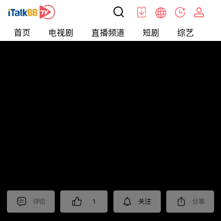
首页
电视剧
直播频道
短剧
综艺
电
北美
>
新闻
>
老尤时谈
评论
1
关注
分享