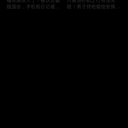
福奇麻烦大了！被认定藐
川普洛杉矶之行有惊无
视国会，手机和日记被调
险！男子持枪偷拍安保部
查组掌握；川普私下定调
署被捕；白宫解密：FBI
2028？一句“我们需要选
秘密调查川普的“牛津逗
评论
万斯”引爆接班人之争；
号”行动；司法部进驻密
美军激光武器即将上战
歇根州监督选举；
场：不用再拿百万导弹打
OpenAI招聘涉嫌歧视美
您还没有登录，请先登录
廉价无人机；20260806
国工人，罚款赔偿$320
万；20260805
把油价降下来！川普怒斥
川普到底想干什么？又被
登录
石油巨头赚太狠；川普整
伊朗耍了？FBI通报：美
顿DEI见效！美国大学言
国至少七州供水系统遭受
论限制降至20年最低；华
攻击；华盛顿州山火失
盛顿州山火，警方抓获纵
控！600栋建筑被毁，6
最新评论
最热
/
最新
火嫌疑人；20260804
万人紧急疏散；川普的国
家情报总监正式换帅！克
快来抢沙发～
莱顿上任；20260803
亚马逊获退$6亿川普关
6万非法移民涌入西班
税！普通顾客为何分不到
牙！究竟发生了什么？川
钱，退款去哪儿了？美国
普警告：民主党若重新掌
一年花$3756亿修路！加
权，美国将会比西班牙更