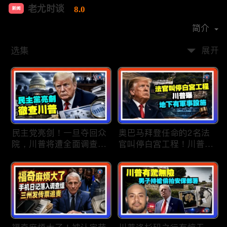
老尤时谈
8.0
新闻
首播时间：
2020-09
简介
选集
展开
民主党亮剑！一旦夺回众
奥巴马拜登任命的2名法
院，川普将遭全面调查；
官叫停白宫工程！川普
民主党内战升级！温和派
曝：背后还有军事设施；
砸$1500万对付社会主义
物价上涨，会让共和党输
者；川普司法部长惊险过
掉中期选举吗？川普手握
关！两名共和党人倒戈，
$4亿资金！全面投入中期
川普怒批穆尔科斯基；
选战；20260807
20260808