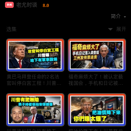
老尤时谈
8.0
新闻
首播时间：
2020-09
简介
选集
展开
奥巴马拜登任命的2名法
福奇麻烦大了！被认定藐
官叫停白宫工程！川普
视国会，手机和日记被调
曝：背后还有军事设施；
查组掌握；川普私下定调
物价上涨，会让共和党输
2028？一句“我们需要选
掉中期选举吗？川普手握
万斯”引爆接班人之争；
$4亿资金！全面投入中期
美军激光武器即将上战
选战；20260807
场：不用再拿百万导弹打
廉价无人机；20260806