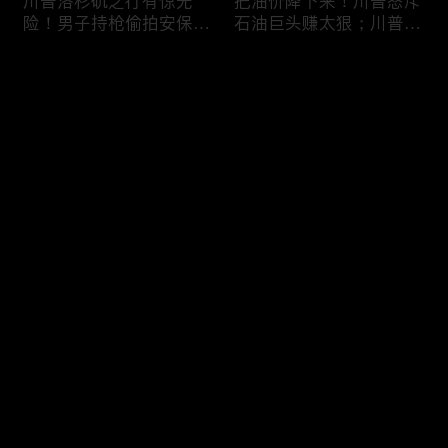
川普洛杉矶之行有惊无
把油价降下来！川普怒斥
险！男子持枪偷拍安保部
石油巨头赚太狠；川普整
署被捕；白宫解密：FBI
顿DEI见效！美国大学言
秘密调查川普的“牛津逗
论限制降至20年最低；华
评论
号”行动；司法部进驻密
盛顿州山火，警方抓获纵
歇根州监督选举；
火嫌疑人；20260804
OpenAI招聘涉嫌歧视美
您还没有登录，请先登录
国工人，罚款赔偿$320
万；20260805
川普到底想干什么？又被
亚马逊获退$6亿川普关
登录
伊朗耍了？FBI通报：美
税！普通顾客为何分不到
国至少七州供水系统遭受
钱，退款去哪儿了？美国
攻击；华盛顿州山火失
一年花$3756亿修路！加
控！600栋建筑被毁，6
州纽约高税，公路排名为
最新评论
最热
/
最新
万人紧急疏散；川普的国
何接近垫底？川普公开反
家情报总监正式换帅！克
对皮罗撤诉！倒影池到底
快来抢沙发～
莱顿上任；20260803
是人为破坏，还是施工缺
陷？20260801
6万非法移民涌入西班
索罗斯不再给民主党中央
牙！究竟发生了什么？川
捐款！党部资不抵债，共
普警告：民主党若重新掌
和党资金领先3倍；川普
权，美国将会比西班牙更
集团300多个账户为何被