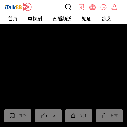
首页
电视剧
直播频道
短剧
综艺
电
北美
>
新闻
>
老尤时谈
评论
3
关注
分享