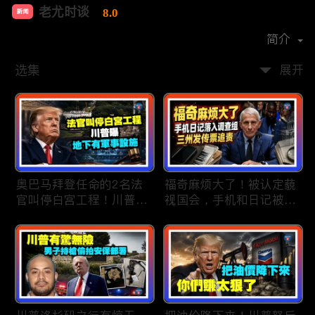
老尤时谈
8.0
新闻
首播时间：
2020-09
简介
选集
展开
奥巴马拜登任命的2名法
福奇麻烦大了！被认定藐
官叫停白宫工程！川普
视国会，手机和日记被调
曝：背后还有军事设施；
查组掌握；川普私下定调
物价上涨，会让共和党输
2028？一句“我们需要选
掉中期选举吗？川普手握
万斯”引爆接班人之争；
$4亿资金！全面投入中期
美军激光武器即将上战
选战；20260807
场：不用再拿百万导弹打
廉价无人机；20260806