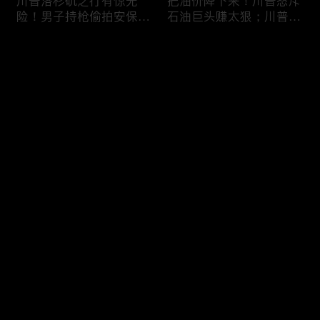
川普洛杉矶之行有惊无
把油价降下来！川普怒斥
险！男子持枪偷拍安保部
石油巨头赚太狠；川普整
署被捕；白宫解密：FBI
顿DEI见效！美国大学言
秘密调查川普的“牛津逗
论限制降至20年最低；华
评论
号”行动；司法部进驻密
盛顿州山火，警方抓获纵
歇根州监督选举；
火嫌疑人；20260804
OpenAI招聘涉嫌歧视美
您还没有登录，请先登录
国工人，罚款赔偿$320
万；20260805
川普到底想干什么？又被
亚马逊获退$6亿川普关
登录
伊朗耍了？FBI通报：美
税！普通顾客为何分不到
国至少七州供水系统遭受
钱，退款去哪儿了？美国
攻击；华盛顿州山火失
一年花$3756亿修路！加
控！600栋建筑被毁，6
州纽约高税，公路排名为
最新评论
最热
/
最新
万人紧急疏散；川普的国
何接近垫底？川普公开反
家情报总监正式换帅！克
对皮罗撤诉！倒影池到底
快来抢沙发～
莱顿上任；20260803
是人为破坏，还是施工缺
陷？20260801
6万非法移民涌入西班
索罗斯不再给民主党中央
牙！究竟发生了什么？川
捐款！党部资不抵债，共
普警告：民主党若重新掌
和党资金领先3倍；川普
权，美国将会比西班牙更
集团300多个账户为何被