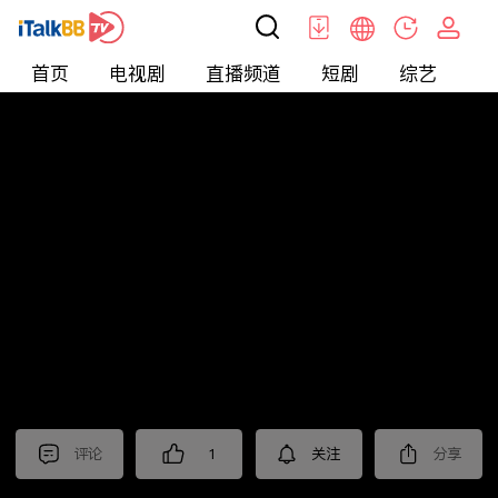
首页
电视剧
直播频道
短剧
综艺
电
北美
>
新闻
>
老尤时谈
评论
1
关注
分享