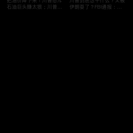
把油价降下来！川普怒斥
川普到底想干什么？又被
石油巨头赚太狠；川普整
伊朗耍了？FBI通报：美
顿DEI见效！美国大学言
国至少七州供水系统遭受
论限制降至20年最低；华
攻击；华盛顿州山火失
评论
盛顿州山火，警方抓获纵
控！600栋建筑被毁，6
火嫌疑人；20260804
万人紧急疏散；川普的国
家情报总监正式换帅！克
您还没有登录，请先登录
莱顿上任；20260803
亚马逊获退$6亿川普关
6万非法移民涌入西班
登录
税！普通顾客为何分不到
牙！究竟发生了什么？川
钱，退款去哪儿了？美国
普警告：民主党若重新掌
一年花$3756亿修路！加
权，美国将会比西班牙更
州纽约高税，公路排名为
惨；纽森哥公布4年税
最新评论
最热
/
最新
何接近垫底？川普公开反
表！年入最高$350万；
对皮罗撤诉！倒影池到底
20260731
快来抢沙发～
是人为破坏，还是施工缺
陷？20260801
索罗斯不再给民主党中央
川普怒批最高法院两项裁
捐款！党部资不抵债，共
决：让美国损失数万亿美
和党资金领先3倍；川普
元；伊朗黑客疑似攻击明
集团300多个账户为何被
州供水系统36个城市中