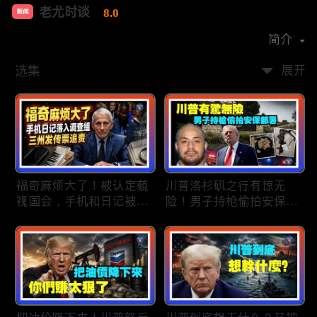
老尤时谈
8.0
新闻
首播时间：
2020-09
简介
选集
展开
福奇麻烦大了！被认定藐
川普洛杉矶之行有惊无
视国会，手机和日记被调
险！男子持枪偷拍安保部
查组掌握；川普私下定调
署被捕；白宫解密：FBI
2028？一句“我们需要选
秘密调查川普的“牛津逗
万斯”引爆接班人之争；
号”行动；司法部进驻密
美军激光武器即将上战
歇根州监督选举；
场：不用再拿百万导弹打
OpenAI招聘涉嫌歧视美
廉价无人机；20260806
国工人，罚款赔偿$320
万；20260805