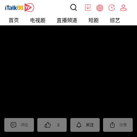
首页
电视剧
直播频道
短剧
综艺
电
北美
>
新闻
>
老尤时谈
评论
2
关注
分享