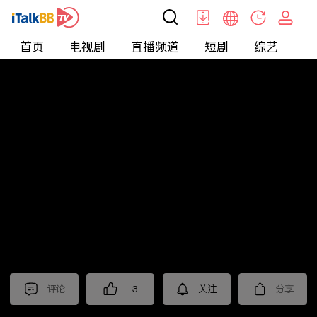
首页
电视剧
直播频道
短剧
综艺
电
北美
>
新闻
>
老尤时谈
评论
3
关注
分享