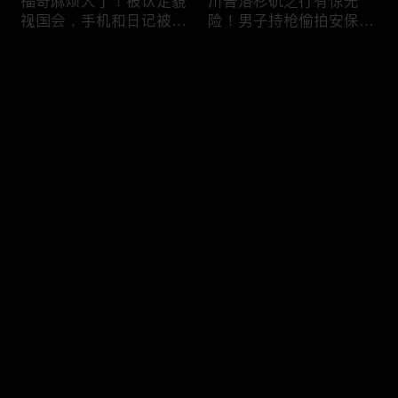
福奇麻烦大了！被认定藐
川普洛杉矶之行有惊无
视国会，手机和日记被调
险！男子持枪偷拍安保部
查组掌握；川普私下定调
署被捕；白宫解密：FBI
2028？一句“我们需要选
秘密调查川普的“牛津逗
评论
万斯”引爆接班人之争；
号”行动；司法部进驻密
美军激光武器即将上战
歇根州监督选举；
场：不用再拿百万导弹打
OpenAI招聘涉嫌歧视美
您还没有登录，请先登录
廉价无人机；20260806
国工人，罚款赔偿$320
万；20260805
把油价降下来！川普怒斥
川普到底想干什么？又被
登录
石油巨头赚太狠；川普整
伊朗耍了？FBI通报：美
顿DEI见效！美国大学言
国至少七州供水系统遭受
论限制降至20年最低；华
攻击；华盛顿州山火失
盛顿州山火，警方抓获纵
控！600栋建筑被毁，6
最新评论
最热
/
最新
火嫌疑人；20260804
万人紧急疏散；川普的国
家情报总监正式换帅！克
快来抢沙发～
莱顿上任；20260803
亚马逊获退$6亿川普关
6万非法移民涌入西班
税！普通顾客为何分不到
牙！究竟发生了什么？川
钱，退款去哪儿了？美国
普警告：民主党若重新掌
一年花$3756亿修路！加
权，美国将会比西班牙更