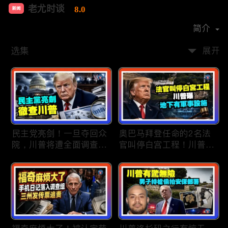
老尤时谈
8.0
新闻
首播时间：
2020-09
简介
选集
展开
民主党亮剑！一旦夺回众
奥巴马拜登任命的2名法
院，川普将遭全面调查；
官叫停白宫工程！川普
民主党内战升级！温和派
曝：背后还有军事设施；
砸$1500万对付社会主义
物价上涨，会让共和党输
者；川普司法部长惊险过
掉中期选举吗？川普手握
关！两名共和党人倒戈，
$4亿资金！全面投入中期
川普怒批穆尔科斯基；
选战；20260807
20260808