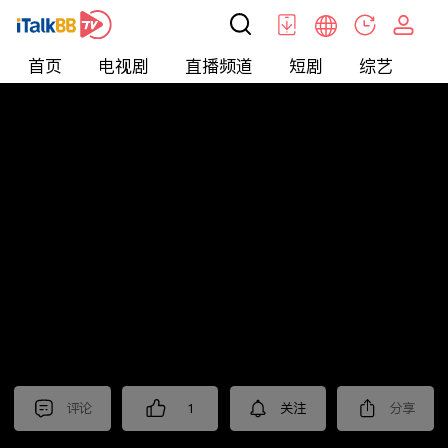
首页
电视剧
直播频道
短剧
综艺
电
北美
>
新闻
>
老尤时谈
评论
1
关注
分享