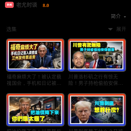
老尤时谈
8.0
新闻
首播时间：
2020-09
简介
选集
展开
福奇麻烦大了！被认定藐
川普洛杉矶之行有惊无
视国会，手机和日记被调
险！男子持枪偷拍安保部
查组掌握；川普私下定调
署被捕；白宫解密：FBI
2028？一句“我们需要选
秘密调查川普的“牛津逗
万斯”引爆接班人之争；
号”行动；司法部进驻密
美军激光武器即将上战
歇根州监督选举；
场：不用再拿百万导弹打
OpenAI招聘涉嫌歧视美
廉价无人机；20260806
国工人，罚款赔偿$320
万；20260805