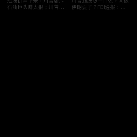
把油价降下来！川普怒斥
川普到底想干什么？又被
石油巨头赚太狠；川普整
伊朗耍了？FBI通报：美
顿DEI见效！美国大学言
国至少七州供水系统遭受
论限制降至20年最低；华
攻击；华盛顿州山火失
评论
盛顿州山火，警方抓获纵
控！600栋建筑被毁，6
火嫌疑人；20260804
万人紧急疏散；川普的国
家情报总监正式换帅！克
您还没有登录，请先登录
莱顿上任；20260803
亚马逊获退$6亿川普关
6万非法移民涌入西班
登录
税！普通顾客为何分不到
牙！究竟发生了什么？川
钱，退款去哪儿了？美国
普警告：民主党若重新掌
一年花$3756亿修路！加
权，美国将会比西班牙更
州纽约高税，公路排名为
惨；纽森哥公布4年税
最新评论
最热
/
最新
何接近垫底？川普公开反
表！年入最高$350万；
对皮罗撤诉！倒影池到底
20260731
快来抢沙发～
是人为破坏，还是施工缺
陷？20260801
索罗斯不再给民主党中央
川普怒批最高法院两项裁
捐款！党部资不抵债，共
决：让美国损失数万亿美
和党资金领先3倍；川普
元；伊朗黑客疑似攻击明
集团300多个账户为何被
州供水系统36个城市中