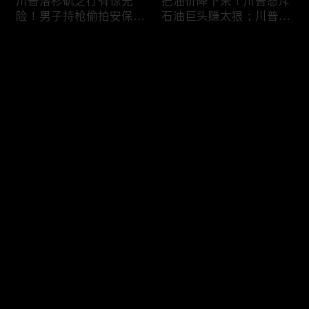
川普洛杉矶之行有惊无
把油价降下来！川普怒斥
险！男子持枪偷拍安保部
石油巨头赚太狠；川普整
署被捕；白宫解密：FBI
顿DEI见效！美国大学言
秘密调查川普的“牛津逗
论限制降至20年最低；华
评论
号”行动；司法部进驻密
盛顿州山火，警方抓获纵
歇根州监督选举；
火嫌疑人；20260804
OpenAI招聘涉嫌歧视美
您还没有登录，请先登录
国工人，罚款赔偿$320
万；20260805
川普到底想干什么？又被
亚马逊获退$6亿川普关
登录
伊朗耍了？FBI通报：美
税！普通顾客为何分不到
国至少七州供水系统遭受
钱，退款去哪儿了？美国
攻击；华盛顿州山火失
一年花$3756亿修路！加
控！600栋建筑被毁，6
州纽约高税，公路排名为
最新评论
最热
/
最新
万人紧急疏散；川普的国
何接近垫底？川普公开反
家情报总监正式换帅！克
对皮罗撤诉！倒影池到底
快来抢沙发～
莱顿上任；20260803
是人为破坏，还是施工缺
陷？20260801
6万非法移民涌入西班
索罗斯不再给民主党中央
牙！究竟发生了什么？川
捐款！党部资不抵债，共
普警告：民主党若重新掌
和党资金领先3倍；川普
权，美国将会比西班牙更
集团300多个账户为何被