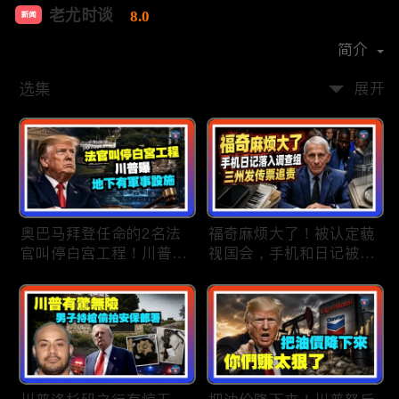
老尤时谈
8.0
新闻
首播时间：
2020-09
简介
选集
展开
奥巴马拜登任命的2名法
福奇麻烦大了！被认定藐
官叫停白宫工程！川普
视国会，手机和日记被调
曝：背后还有军事设施；
查组掌握；川普私下定调
物价上涨，会让共和党输
2028？一句“我们需要选
掉中期选举吗？川普手握
万斯”引爆接班人之争；
$4亿资金！全面投入中期
美军激光武器即将上战
选战；20260807
场：不用再拿百万导弹打
廉价无人机；20260806