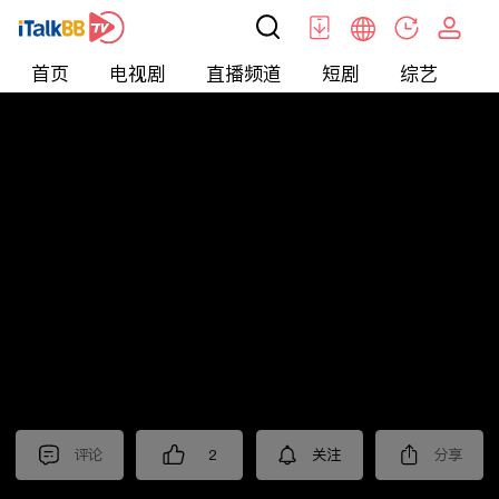
首页
电视剧
直播频道
短剧
综艺
电
北美
>
新闻
>
老尤时谈
评论
2
关注
分享