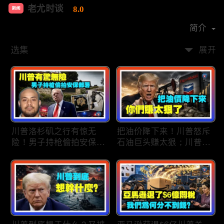
老尤时谈
8.0
新闻
首播时间：
2020-09
简介
选集
展开
川普洛杉矶之行有惊无
把油价降下来！川普怒斥
险！男子持枪偷拍安保部
石油巨头赚太狠；川普整
署被捕；白宫解密：FBI
顿DEI见效！美国大学言
秘密调查川普的“牛津逗
论限制降至20年最低；华
号”行动；司法部进驻密
盛顿州山火，警方抓获纵
歇根州监督选举；
火嫌疑人；20260804
OpenAI招聘涉嫌歧视美
国工人，罚款赔偿$320
万；20260805