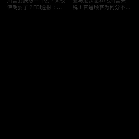
川普到底想干什么？又被
亚马逊获退$6亿川普关
伊朗耍了？FBI通报：美
税！普通顾客为何分不到
国至少七州供水系统遭受
钱，退款去哪儿了？美国
攻击；华盛顿州山火失
一年花$3756亿修路！加
评论
控！600栋建筑被毁，6
州纽约高税，公路排名为
万人紧急疏散；川普的国
何接近垫底？川普公开反
家情报总监正式换帅！克
对皮罗撤诉！倒影池到底
您还没有登录，请先登录
莱顿上任；20260803
是人为破坏，还是施工缺
陷？20260801
6万非法移民涌入西班
索罗斯不再给民主党中央
登录
牙！究竟发生了什么？川
捐款！党部资不抵债，共
普警告：民主党若重新掌
和党资金领先3倍；川普
权，美国将会比西班牙更
集团300多个账户为何被
惨；纽森哥公布4年税
关闭？第一资本首次公开
最新评论
最热
/
最新
表！年入最高$350万；
原因；共和党参议员公开
20260731
质疑川普：倒影池案必须
快来抢沙发～
让证据说话；20260802
川普怒批最高法院两项裁
纽森婚外情女方爆出内
决：让美国损失数万亿美
情，他为何一字不反驳？
元；伊朗黑客疑似攻击明
福奇听证会111次拒答！
州供水系统36个城市中
律师插话被赶出会场；扎