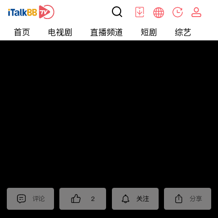
首页
电视剧
直播频道
短剧
综艺
电
北美
>
新闻
>
老尤时谈
评论
2
关注
分享