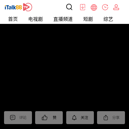
首页
电视剧
直播频道
短剧
综艺
电
北美
>
新闻
>
老尤时谈
评论
赞
关注
分享