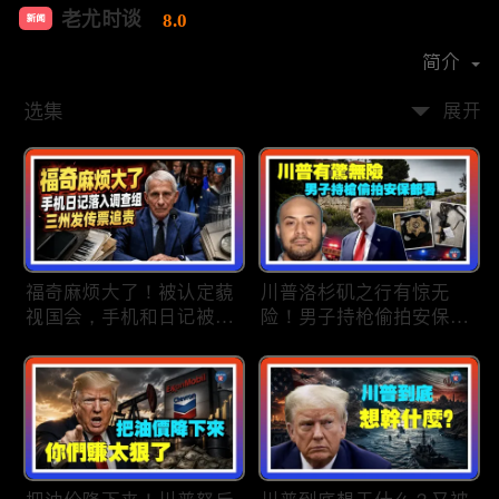
老尤时谈
8.0
新闻
首播时间：
2020-09
简介
选集
展开
福奇麻烦大了！被认定藐
川普洛杉矶之行有惊无
视国会，手机和日记被调
险！男子持枪偷拍安保部
查组掌握；川普私下定调
署被捕；白宫解密：FBI
2028？一句“我们需要选
秘密调查川普的“牛津逗
万斯”引爆接班人之争；
号”行动；司法部进驻密
美军激光武器即将上战
歇根州监督选举；
场：不用再拿百万导弹打
OpenAI招聘涉嫌歧视美
廉价无人机；20260806
国工人，罚款赔偿$320
万；20260805