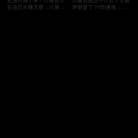
把油价降下来！川普怒斥
川普到底想干什么？又被
石油巨头赚太狠；川普整
伊朗耍了？FBI通报：美
顿DEI见效！美国大学言
国至少七州供水系统遭受
论限制降至20年最低；华
攻击；华盛顿州山火失
评论
盛顿州山火，警方抓获纵
控！600栋建筑被毁，6
火嫌疑人；20260804
万人紧急疏散；川普的国
家情报总监正式换帅！克
您还没有登录，请先登录
莱顿上任；20260803
亚马逊获退$6亿川普关
6万非法移民涌入西班
登录
税！普通顾客为何分不到
牙！究竟发生了什么？川
钱，退款去哪儿了？美国
普警告：民主党若重新掌
一年花$3756亿修路！加
权，美国将会比西班牙更
州纽约高税，公路排名为
惨；纽森哥公布4年税
最新评论
最热
/
最新
何接近垫底？川普公开反
表！年入最高$350万；
对皮罗撤诉！倒影池到底
20260731
快来抢沙发～
是人为破坏，还是施工缺
陷？20260801
索罗斯不再给民主党中央
川普怒批最高法院两项裁
捐款！党部资不抵债，共
决：让美国损失数万亿美
和党资金领先3倍；川普
元；伊朗黑客疑似攻击明
集团300多个账户为何被
州供水系统36个城市中