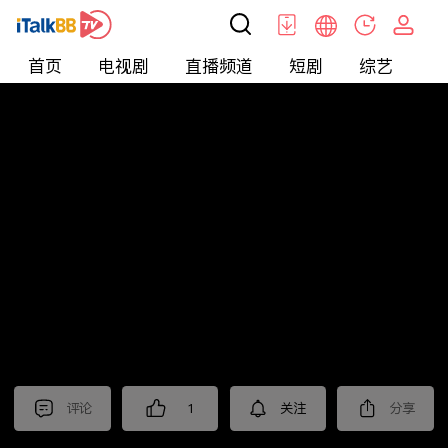
首页
电视剧
直播频道
短剧
综艺
电
北美
>
新闻
>
老尤时谈
评论
1
关注
分享