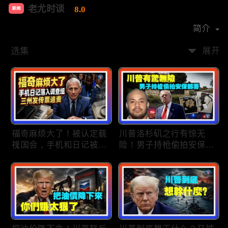
老尤时谈
8.0
新闻
首播时间：
2020-09
简介
选集
展开
福奇麻烦大了！被认定藐
川普洛杉矶之行有惊无
视国会，手机和日记被调
险！男子持枪偷拍安保部
查组掌握；川普私下定调
署被捕；白宫解密：FBI
2028？一句“我们需要选
秘密调查川普的“牛津逗
万斯”引爆接班人之争；
号”行动；司法部进驻密
美军激光武器即将上战
歇根州监督选举；
场：不用再拿百万导弹打
OpenAI招聘涉嫌歧视美
廉价无人机；20260806
国工人，罚款赔偿$320
万；20260805