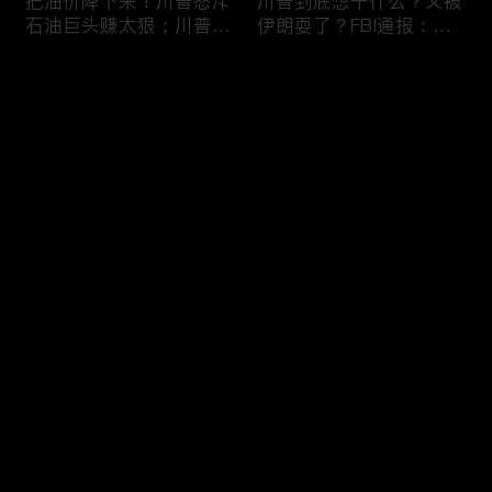
把油价降下来！川普怒斥
川普到底想干什么？又被
石油巨头赚太狠；川普整
伊朗耍了？FBI通报：美
顿DEI见效！美国大学言
国至少七州供水系统遭受
论限制降至20年最低；华
攻击；华盛顿州山火失
评论
盛顿州山火，警方抓获纵
控！600栋建筑被毁，6
火嫌疑人；20260804
万人紧急疏散；川普的国
家情报总监正式换帅！克
您还没有登录，请先登录
莱顿上任；20260803
亚马逊获退$6亿川普关
6万非法移民涌入西班
登录
税！普通顾客为何分不到
牙！究竟发生了什么？川
钱，退款去哪儿了？美国
普警告：民主党若重新掌
一年花$3756亿修路！加
权，美国将会比西班牙更
州纽约高税，公路排名为
惨；纽森哥公布4年税
最新评论
最热
/
最新
何接近垫底？川普公开反
表！年入最高$350万；
对皮罗撤诉！倒影池到底
20260731
快来抢沙发～
是人为破坏，还是施工缺
陷？20260801
索罗斯不再给民主党中央
川普怒批最高法院两项裁
捐款！党部资不抵债，共
决：让美国损失数万亿美
和党资金领先3倍；川普
元；伊朗黑客疑似攻击明
集团300多个账户为何被
州供水系统36个城市中