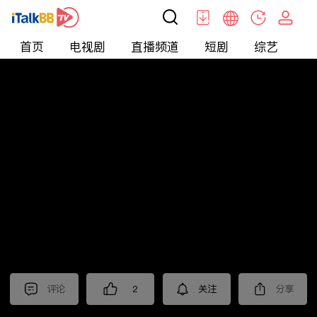
首页
电视剧
直播频道
短剧
综艺
电
北美
>
新闻
>
老尤时谈
评论
2
关注
分享