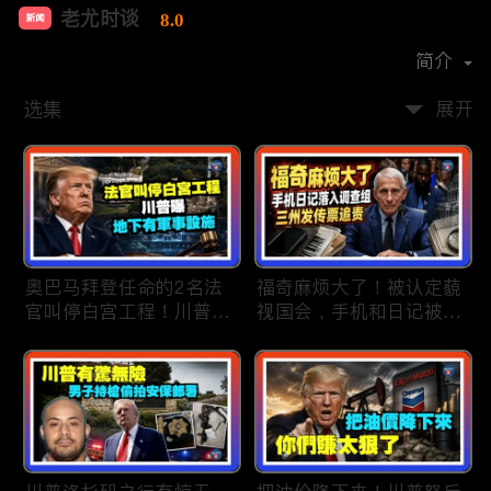
老尤时谈
8.0
新闻
首播时间：
2020-09
简介
选集
展开
奥巴马拜登任命的2名法
福奇麻烦大了！被认定藐
官叫停白宫工程！川普
视国会，手机和日记被调
曝：背后还有军事设施；
查组掌握；川普私下定调
物价上涨，会让共和党输
2028？一句“我们需要选
掉中期选举吗？川普手握
万斯”引爆接班人之争；
$4亿资金！全面投入中期
美军激光武器即将上战
选战；20260807
场：不用再拿百万导弹打
廉价无人机；20260806