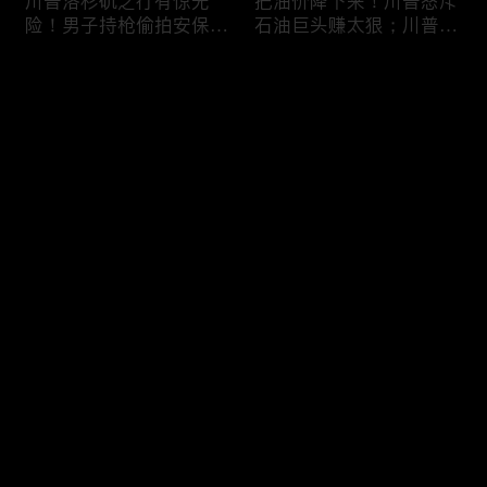
川普洛杉矶之行有惊无
把油价降下来！川普怒斥
险！男子持枪偷拍安保部
石油巨头赚太狠；川普整
署被捕；白宫解密：FBI
顿DEI见效！美国大学言
秘密调查川普的“牛津逗
论限制降至20年最低；华
评论
号”行动；司法部进驻密
盛顿州山火，警方抓获纵
歇根州监督选举；
火嫌疑人；20260804
OpenAI招聘涉嫌歧视美
您还没有登录，请先登录
国工人，罚款赔偿$320
万；20260805
川普到底想干什么？又被
亚马逊获退$6亿川普关
登录
伊朗耍了？FBI通报：美
税！普通顾客为何分不到
国至少七州供水系统遭受
钱，退款去哪儿了？美国
攻击；华盛顿州山火失
一年花$3756亿修路！加
控！600栋建筑被毁，6
州纽约高税，公路排名为
最新评论
最热
/
最新
万人紧急疏散；川普的国
何接近垫底？川普公开反
家情报总监正式换帅！克
对皮罗撤诉！倒影池到底
快来抢沙发～
莱顿上任；20260803
是人为破坏，还是施工缺
陷？20260801
6万非法移民涌入西班
索罗斯不再给民主党中央
牙！究竟发生了什么？川
捐款！党部资不抵债，共
普警告：民主党若重新掌
和党资金领先3倍；川普
权，美国将会比西班牙更
集团300多个账户为何被