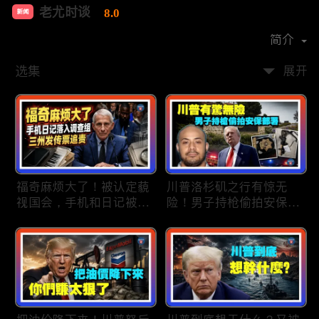
老尤时谈
8.0
新闻
首播时间：
2020-09
简介
选集
展开
福奇麻烦大了！被认定藐
川普洛杉矶之行有惊无
视国会，手机和日记被调
险！男子持枪偷拍安保部
查组掌握；川普私下定调
署被捕；白宫解密：FBI
2028？一句“我们需要选
秘密调查川普的“牛津逗
万斯”引爆接班人之争；
号”行动；司法部进驻密
美军激光武器即将上战
歇根州监督选举；
场：不用再拿百万导弹打
OpenAI招聘涉嫌歧视美
廉价无人机；20260806
国工人，罚款赔偿$320
万；20260805