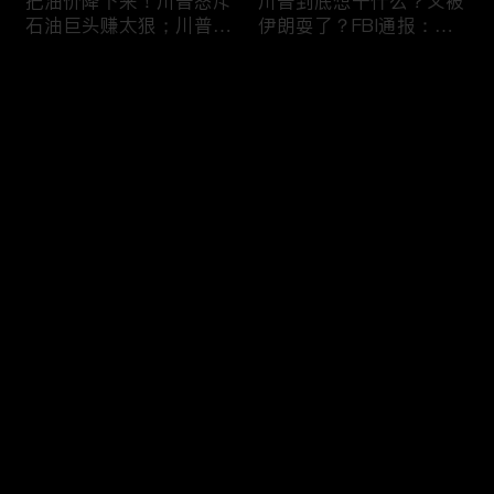
把油价降下来！川普怒斥
川普到底想干什么？又被
石油巨头赚太狠；川普整
伊朗耍了？FBI通报：美
顿DEI见效！美国大学言
国至少七州供水系统遭受
论限制降至20年最低；华
攻击；华盛顿州山火失
评论
盛顿州山火，警方抓获纵
控！600栋建筑被毁，6
火嫌疑人；20260804
万人紧急疏散；川普的国
家情报总监正式换帅！克
您还没有登录，请先登录
莱顿上任；20260803
亚马逊获退$6亿川普关
6万非法移民涌入西班
登录
税！普通顾客为何分不到
牙！究竟发生了什么？川
钱，退款去哪儿了？美国
普警告：民主党若重新掌
一年花$3756亿修路！加
权，美国将会比西班牙更
州纽约高税，公路排名为
惨；纽森哥公布4年税
最新评论
最热
/
最新
何接近垫底？川普公开反
表！年入最高$350万；
对皮罗撤诉！倒影池到底
20260731
快来抢沙发～
是人为破坏，还是施工缺
陷？20260801
索罗斯不再给民主党中央
川普怒批最高法院两项裁
捐款！党部资不抵债，共
决：让美国损失数万亿美
和党资金领先3倍；川普
元；伊朗黑客疑似攻击明
集团300多个账户为何被
州供水系统36个城市中