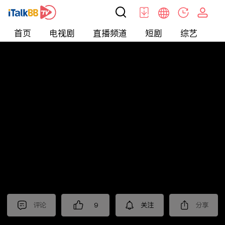
首页
电视剧
直播频道
短剧
综艺
电
北美
>
新闻
>
老尤时谈
评论
9
关注
分享