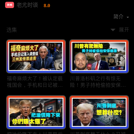
老尤时谈
8.0
新闻
首播时间：
2020-09
简介
选集
展开
福奇麻烦大了！被认定藐
川普洛杉矶之行有惊无
视国会，手机和日记被调
险！男子持枪偷拍安保部
查组掌握；川普私下定调
署被捕；白宫解密：FBI
2028？一句“我们需要选
秘密调查川普的“牛津逗
万斯”引爆接班人之争；
号”行动；司法部进驻密
美军激光武器即将上战
歇根州监督选举；
场：不用再拿百万导弹打
OpenAI招聘涉嫌歧视美
廉价无人机；20260806
国工人，罚款赔偿$320
万；20260805