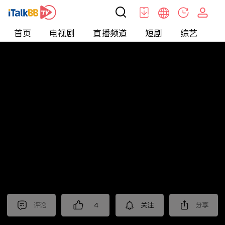
首页
电视剧
直播频道
短剧
综艺
电
北美
>
新闻
>
老尤时谈
评论
4
关注
分享