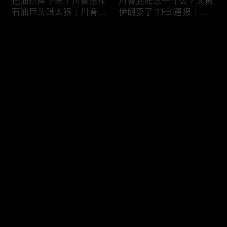
把油价降下来！川普怒斥
川普到底想干什么？又被
石油巨头赚太狠；川普整
伊朗耍了？FBI通报：美
顿DEI见效！美国大学言
国至少七州供水系统遭受
论限制降至20年最低；华
攻击；华盛顿州山火失
评论
盛顿州山火，警方抓获纵
控！600栋建筑被毁，6
火嫌疑人；20260804
万人紧急疏散；川普的国
家情报总监正式换帅！克
您还没有登录，请先登录
莱顿上任；20260803
亚马逊获退$6亿川普关
6万非法移民涌入西班
登录
税！普通顾客为何分不到
牙！究竟发生了什么？川
钱，退款去哪儿了？美国
普警告：民主党若重新掌
一年花$3756亿修路！加
权，美国将会比西班牙更
州纽约高税，公路排名为
惨；纽森哥公布4年税
最新评论
最热
/
最新
何接近垫底？川普公开反
表！年入最高$350万；
对皮罗撤诉！倒影池到底
20260731
快来抢沙发～
是人为破坏，还是施工缺
陷？20260801
索罗斯不再给民主党中央
川普怒批最高法院两项裁
捐款！党部资不抵债，共
决：让美国损失数万亿美
和党资金领先3倍；川普
元；伊朗黑客疑似攻击明
集团300多个账户为何被
州供水系统36个城市中