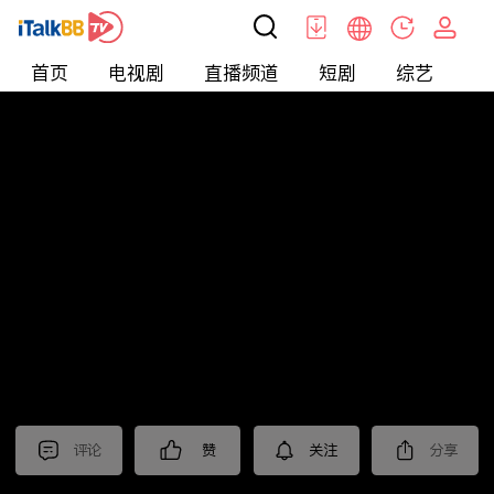
首页
电视剧
直播频道
短剧
综艺
电
北美
>
新闻
>
老尤时谈
评论
赞
关注
分享