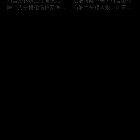
川普洛杉矶之行有惊无
把油价降下来！川普怒斥
险！男子持枪偷拍安保部
石油巨头赚太狠；川普整
署被捕；白宫解密：FBI
顿DEI见效！美国大学言
秘密调查川普的“牛津逗
论限制降至20年最低；华
评论
号”行动；司法部进驻密
盛顿州山火，警方抓获纵
歇根州监督选举；
火嫌疑人；20260804
OpenAI招聘涉嫌歧视美
您还没有登录，请先登录
国工人，罚款赔偿$320
万；20260805
川普到底想干什么？又被
亚马逊获退$6亿川普关
登录
伊朗耍了？FBI通报：美
税！普通顾客为何分不到
国至少七州供水系统遭受
钱，退款去哪儿了？美国
攻击；华盛顿州山火失
一年花$3756亿修路！加
控！600栋建筑被毁，6
州纽约高税，公路排名为
最新评论
最热
/
最新
万人紧急疏散；川普的国
何接近垫底？川普公开反
家情报总监正式换帅！克
对皮罗撤诉！倒影池到底
快来抢沙发～
莱顿上任；20260803
是人为破坏，还是施工缺
陷？20260801
6万非法移民涌入西班
索罗斯不再给民主党中央
牙！究竟发生了什么？川
捐款！党部资不抵债，共
普警告：民主党若重新掌
和党资金领先3倍；川普
权，美国将会比西班牙更
集团300多个账户为何被