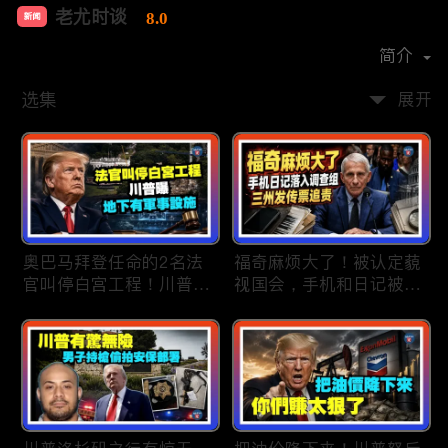
老尤时谈
8.0
新闻
首播时间：
2020-09
简介
选集
展开
奥巴马拜登任命的2名法
福奇麻烦大了！被认定藐
官叫停白宫工程！川普
视国会，手机和日记被调
曝：背后还有军事设施；
查组掌握；川普私下定调
物价上涨，会让共和党输
2028？一句“我们需要选
掉中期选举吗？川普手握
万斯”引爆接班人之争；
$4亿资金！全面投入中期
美军激光武器即将上战
选战；20260807
场：不用再拿百万导弹打
廉价无人机；20260806