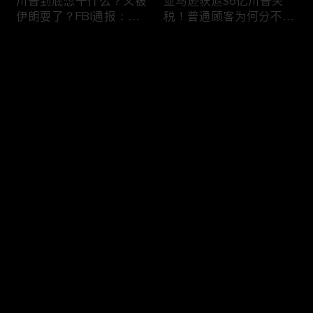
川普到底想干什么？又被
亚马逊获退$6亿川普关
伊朗耍了？FBI通报：美
税！普通顾客为何分不到
国至少七州供水系统遭受
钱，退款去哪儿了？美国
攻击；华盛顿州山火失
一年花$3756亿修路！加
评论
控！600栋建筑被毁，6
州纽约高税，公路排名为
万人紧急疏散；川普的国
何接近垫底？川普公开反
家情报总监正式换帅！克
对皮罗撤诉！倒影池到底
您还没有登录，请先登录
莱顿上任；20260803
是人为破坏，还是施工缺
陷？20260801
6万非法移民涌入西班
索罗斯不再给民主党中央
登录
牙！究竟发生了什么？川
捐款！党部资不抵债，共
普警告：民主党若重新掌
和党资金领先3倍；川普
权，美国将会比西班牙更
集团300多个账户为何被
惨；纽森哥公布4年税
关闭？第一资本首次公开
最新评论
最热
/
最新
表！年入最高$350万；
原因；共和党参议员公开
20260731
质疑川普：倒影池案必须
快来抢沙发～
让证据说话；20260802
川普怒批最高法院两项裁
纽森婚外情女方爆出内
决：让美国损失数万亿美
情，他为何一字不反驳？
元；伊朗黑客疑似攻击明
福奇听证会111次拒答！
州供水系统36个城市中
律师插话被赶出会场；扎