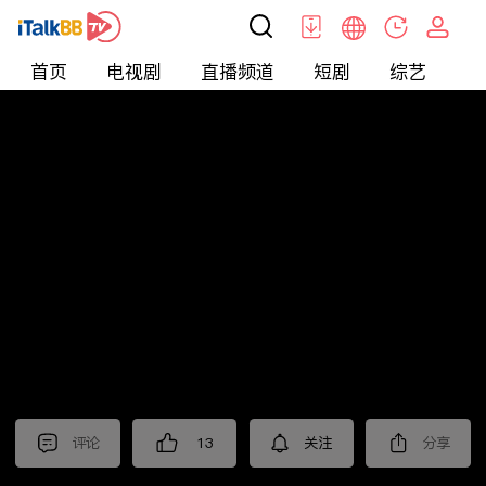
首页
电视剧
直播频道
短剧
综艺
电
北美
>
新闻
>
老尤时谈
评论
13
关注
分享