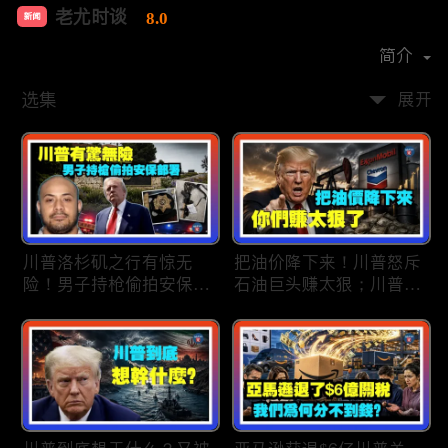
老尤时谈
8.0
新闻
首播时间：
2020-09
简介
选集
展开
川普洛杉矶之行有惊无
把油价降下来！川普怒斥
险！男子持枪偷拍安保部
石油巨头赚太狠；川普整
署被捕；白宫解密：FBI
顿DEI见效！美国大学言
秘密调查川普的“牛津逗
论限制降至20年最低；华
号”行动；司法部进驻密
盛顿州山火，警方抓获纵
歇根州监督选举；
火嫌疑人；20260804
OpenAI招聘涉嫌歧视美
国工人，罚款赔偿$320
万；20260805