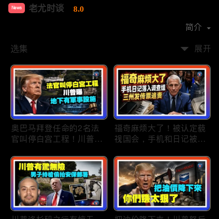
老尤时谈
8.0
News
首播时间：
2020-09
简介
选集
展开
奥巴马拜登任命的2名法
福奇麻烦大了！被认定藐
官叫停白宫工程！川普
视国会，手机和日记被调
曝：背后还有军事设施；
查组掌握；川普私下定调
物价上涨，会让共和党输
2028？一句“我们需要选
掉中期选举吗？川普手握
万斯”引爆接班人之争；
$4亿资金！全面投入中期
美军激光武器即将上战
选战；20260807
场：不用再拿百万导弹打
廉价无人机；20260806