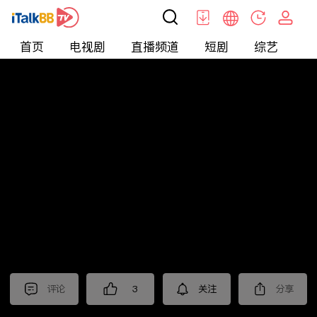
首页
电视剧
直播频道
短剧
综艺
电
北美
>
News
>
老尤时谈
评论
3
关注
分享